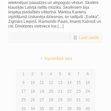
ietekmējusi paaudzes un atspoguļo vēsturi. Skolēni
klausījās Latvijā radītu mūziku. Skolēniem bija
iespēja piedalīties viktorīnā. Mārtiņa Kantera
izpildījumā izskanēja dziesmas, ko radījuši ,,Eolika”,
Zigmārs Liepiņš, Raimonds Pauls, Imants Kalniņš un
citi. Direktores vietniece Ina
[…]
Lasīt vairāk
Iepriekšējā lapa
1
2
3
4
5
6
7
8
9
10
11
12
13
14
15
16
17
18
19
20
21
22
23
24
25
26
27
28
29
30
31
32
33
34
35
36
37
38
39
40