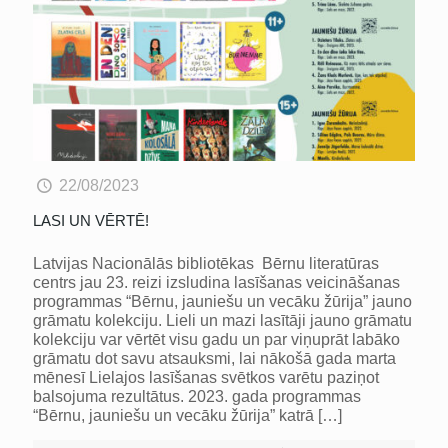
22/08/2023
LASI UN VĒRTĒ!
Latvijas Nacionālās bibliotēkas Bērnu literatūras
centrs jau 23. reizi izsludina lasīšanas veicināšanas
programmas “Bērnu, jauniešu un vecāku žūrija” jauno
grāmatu kolekciju. Lieli un mazi lasītāji jauno grāmatu
kolekciju var vērtēt visu gadu un par viņuprāt labāko
grāmatu dot savu atsauksmi, lai nākošā gada marta
mēnesī Lielajos lasīšanas svētkos varētu paziņot
balsojuma rezultātus. 2023. gada programmas
“Bērnu, jauniešu un vecāku žūrija” katrā
[…]