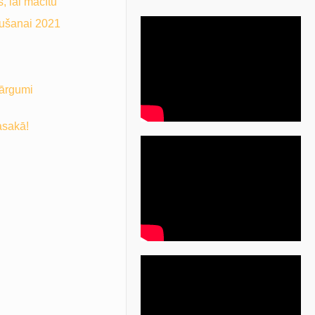
, lai mācītu
aušanai 2021
dārgumi
asakā!