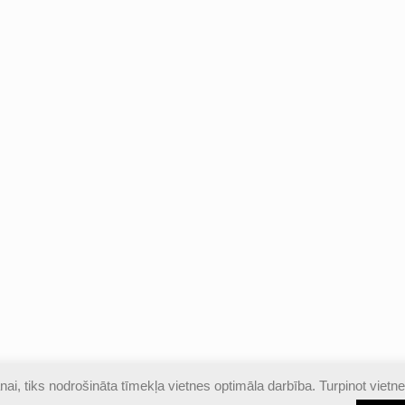
ai, tiks nodrošināta tīmekļa vietnes optimāla darbība. Turpinot vietne
izsargātas |
Piekļūstamības paziņojums