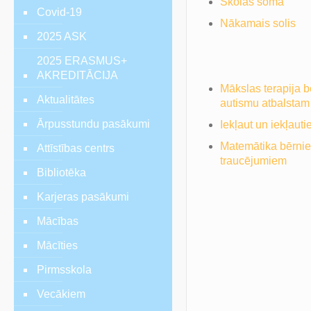
Skolas soma
Covid-19
Nākamais solis
2025 ASK
2025 ERASMUS+
AKREDITĀCIJA
Mākslas terapija b
Aktualitātes
autismu atbalstam
Ārpusstundu pasākumi
Iekļaut un iekļauti
Matemātika bērnie
Attīstības centrs
traucējumiem
Bibliotēka
Karjeras pasākumi
Mācības
Mācīties
Pirmsskola
Vecākiem