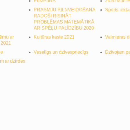
PuMPuRS
2020 Mācies
PRASMJU PILNVEIDOŠANA
Sports iekļ
RADOŠI RISINĀT
PROBLĒMAS MATEMĀTIKĀ
AR SPĒĻU PALĪDZĪBU 2020
ērnu ar
Kultūras kaste 2021
Valmieras 
 2021
es
Veselīgs un dzīvespriecīgs
Dzīvojam p
m ar dzirdes