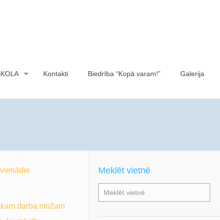
SKOLA
Kontakti
Biedrība “Kopā varam!”
Galerija
Meklēt vietnē
vienādie
lgākam darba mūžam