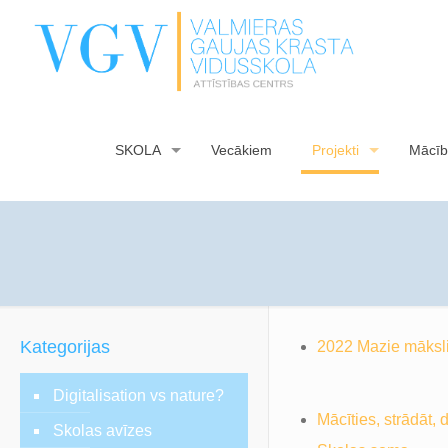
SKOLA
Vecākiem
Projekti
Mācīb
Kategorijas
2022 Mazie māksli
Digitalisation vs nature?
Mācīties, strādāt, 
Skolas avīzes