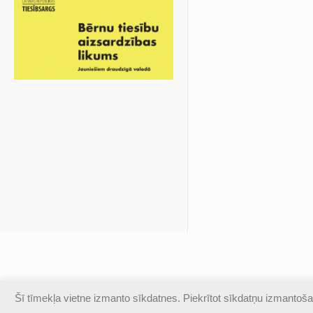
Šī tīmekļa vietne izmanto sīkdatnes. Piekrītot sīkdatņu izmantošan
© Valmieras Gaujas krasta vidusskola | Visas autortiesības a