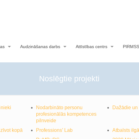
as
Audzināšanas darbs
Attīstības centrs
PIRMS
Noslēgtie projekti
nieki
Nodarbināto personu
Dažādie un 
profesionālās kompetences
pilnveide
dzīvot kopā
Professions’ Lab
Atbalsts i