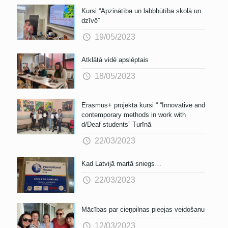
Kursi “Apzinātība un labbbūtība skolā un
dzīvē”
19/05/2023
Atklātā vidē apslēptais
18/05/2023
Erasmus+ projekta kursi “ “Innovative and
contemporary methods in work with
d/Deaf students” Turīnā
22/03/2023
Kad Latvijā martā sniegs…
22/03/2023
Mācības par cieņpilnas pieejas veidošanu
12/03/2023