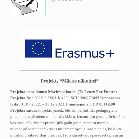
Projekts “Mācies nākotnei”
Projekta nosaukums: Mācies nākotnei (To Learn For Future)
Projekta Nr.:
2022-1-LV01-KA122-SCH-000070485
Īstenošanas
laiks:
01.07.2022. – 31.12.2023.
Finansējums:
EUR
80119,00
Projekta saturs
Projekts paredz būtiski paplašināt pedagogiem
pieejamo paņēmienu un metožu klāstu, izmantojot gan tradicionālos,
kas savu efektivitāti pierādījuši gadu gaitā, atmetot morāli
novecojušos un neefektīvos un izmantojot jaunās pieejas, ko diktē
mūsdienu sabiedrības prasības. Projekta ietvaros paredzēta plaša un