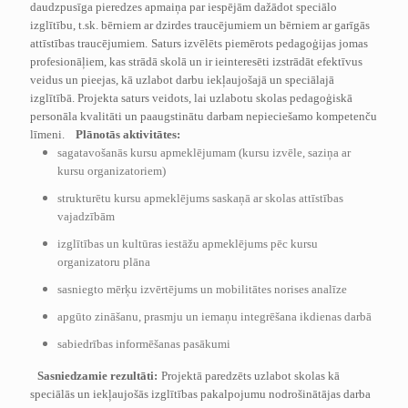
daudzpusīga pieredzes apmaiņa par iespējām dažādot speciālo
izglītību, t.sk. bērniem ar dzirdes traucējumiem un bērniem ar garīgās
attīstības traucējumiem.
Saturs izvēlēts piemērots pedagoģijas jomas
profesionāļiem, kas strādā skolā un ir ieinteresēti izstrādāt efektīvus
veidus un pieejas, kā uzlabot darbu iekļaujošajā un speciālajā
izglītībā. Projekta saturs veidots, lai uzlabotu skolas pedagoģiskā
personāla kvalitāti un paaugstinātu darbam nepieciešamo kompetenču
līmeni.
Plānotās aktivitātes:
sagatavošanās kursu apmeklējumam (kursu izvēle, saziņa ar
kursu organizatoriem)
strukturētu kursu apmeklējums saskaņā ar skolas attīstības
vajadzībām
izglītības un kultūras iestāžu apmeklējums pēc kursu
organizatoru plāna
sasniegto mērķu izvērtējums un mobilitātes norises analīze
apgūto zināšanu, prasmju un iemaņu integrēšana ikdienas darbā
sabiedrības informēšanas pasākumi
Sasniedzamie rezultāti:
Projektā paredzēts uzlabot skolas kā
speciālās un iekļaujošās izglītības pakalpojumu nodrošinātājas darba