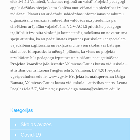
efektivitāti Valmierā, Vidzemes reģionā un valstī. Projektā pedagogi
apgūs dažādas pieejas katra skolēna motivēšanai un piederības izjūtas
radīšanai. Plānots arī ar dažādu sabiedrības informēšanas pasākumu
organizēšanu samazināt sabiedrībā valdošos aizspriedumus par
cilvēkiem ar īpašām vajadzībām.
VGV-AC kā prioritāte pedagogu
izglītībā ir izvirzīta skolotāju kompetenču, radošuma un novatorisma
spēju attīstība, kā arī padziļinātas izpratnes par skolēnu ar speciālām
vajadzībām izglītošanu un iekļaušanu ne vien skolas vai Latvijas
skolu, bet Eiropas skolu mērogā; plānots, ka viens no projekta
rezultātiem būs pedagogu izpratnes un zināšanu paaugstināšana.
Projekta koordinējošā iestāde:
Valmieras Gaujas krasta vidusskola –
attīstības centrs, Leona Paegles iela 5, Valmiera, LV 4201, e-pasts
vgv@valmiera.edu.lv
, www.vgv.lv
Projekta kontaktpersona:
Daiga
Ramata, Valmieras Gaujas krasta vidusskola – attīstības centrs, Leona
Paegles iela 5/7, Valmiera; e-pasts
daiga.ramata@valmiera.edu.lv
Kategorijas
Skolas avīzes
Covid-19