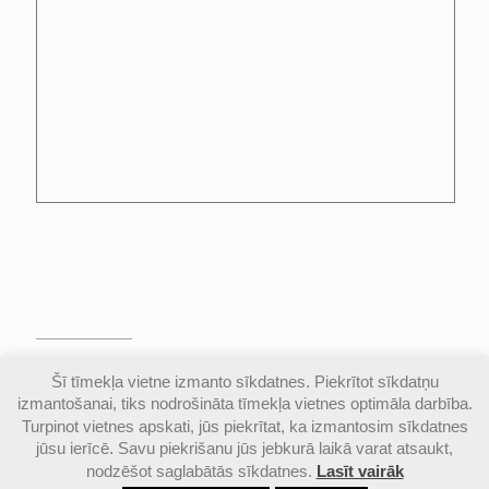
© Valmieras Gaujas krasta vidusskola | Visas
Šī tīmekļa vietne izmanto sīkdatnes. Piekrītot sīkdatņu
autortiesības aizsargātas |
Piekļūstamības
izmantošanai, tiks nodrošināta tīmekļa vietnes optimāla darbība.
paziņojums
Turpinot vietnes apskati, jūs piekrītat, ka izmantosim sīkdatnes
jūsu ierīcē. Savu piekrišanu jūs jebkurā laikā varat atsaukt,
nodzēšot saglabātās sīkdatnes.
Lasīt vairāk