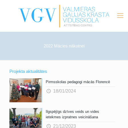
2022 Mācies nākotnei
Projekta aktualitātes
Pirmsskolas pedagogi mācās Florencē
18/01/2024
Ilgspējīgs dzīves veids un vides
ietekmes izpratnes veicināšana
21/12/2023