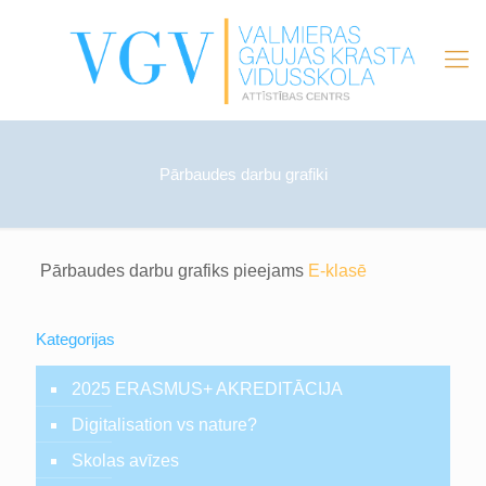
Pārbaudes darbu grafiki
Pārbaudes darbu grafiks pieejams
E-klasē
Kategorijas
2025 ERASMUS+ AKREDITĀCIJA
Digitalisation vs nature?
Skolas avīzes