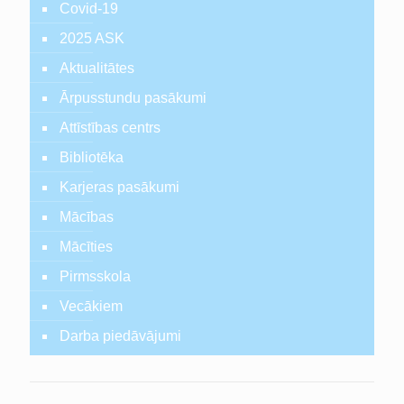
Covid-19
2025 ASK
Aktualitātes
Ārpusstundu pasākumi
Attīstības centrs
Bibliotēka
Karjeras pasākumi
Mācības
Mācīties
Pirmsskola
Vecākiem
Darba piedāvājumi