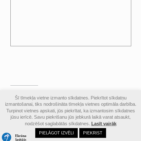
© Valmieras Gaujas krasta vidusskola | Visas
Šī tīmekļa vietne izmanto sīkdatnes. Piekrītot sīkdatņu
autortiesības aizsargātas |
Piekļūstamības
izmantošanai, tiks nodrošināta tīmekļa vietnes optimāla darbība.
paziņojums
Turpinot vietnes apskati, jūs piekrītat, ka izmantosim sīkdatnes
jūsu ierīcē. Savu piekrišanu jūs jebkurā laikā varat atsaukt,
nodzēšot saglabātās sīkdatnes.
Lasīt vairāk
Email
Google
Ph
PIELĀGOT IZVĒLI
PIEKRIST