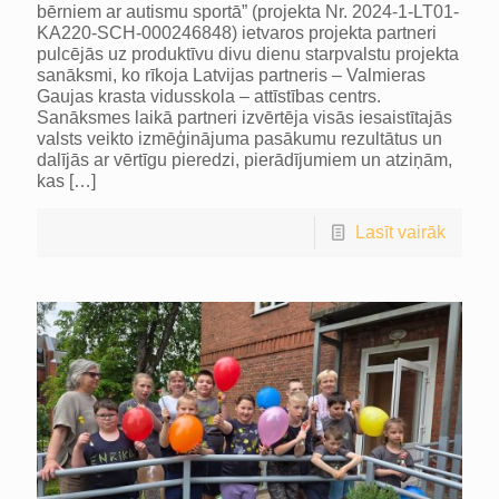
bērniem ar autismu sportā” (projekta Nr. 2024-1-LT01-
KA220-SCH-000246848) ietvaros projekta partneri
pulcējās uz produktīvu divu dienu starpvalstu projekta
sanāksmi, ko rīkoja Latvijas partneris – Valmieras
Gaujas krasta vidusskola – attīstības centrs.
Sanāksmes laikā partneri izvērtēja visās iesaistītajās
valsts veikto izmēģinājuma pasākumu rezultātus un
dalījās ar vērtīgu pieredzi, pierādījumiem un atziņām,
kas
[…]
Lasīt vairāk