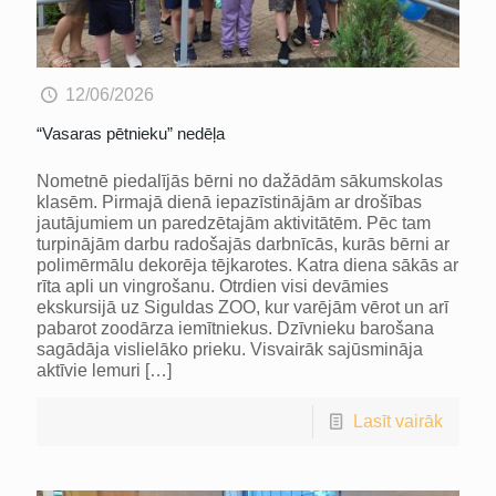
12/06/2026
“Vasaras pētnieku” nedēļa
Nometnē piedalījās bērni no dažādām sākumskolas
klasēm. Pirmajā dienā iepazīstinājām ar drošības
jautājumiem un paredzētajām aktivitātēm. Pēc tam
turpinājām darbu radošajās darbnīcās, kurās bērni ar
polimērmālu dekorēja tējkarotes. Katra diena sākās ar
rīta apli un vingrošanu. Otrdien visi devāmies
ekskursijā uz Siguldas ZOO, kur varējām vērot un arī
pabarot zoodārza iemītniekus. Dzīvnieku barošana
sagādāja vislielāko prieku. Visvairāk sajūsmināja
aktīvie lemuri
[…]
Lasīt vairāk