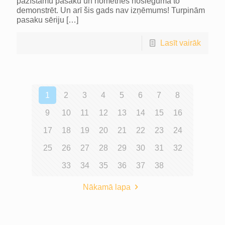
pazīstamu pasaku un nometnes noslēgumā to
demonstrēt. Un arī šis gads nav izņēmums! Turpinām
pasaku sēriju
[…]
Lasīt vairāk
1
2
3
4
5
6
7
8
9
10
11
12
13
14
15
16
17
18
19
20
21
22
23
24
25
26
27
28
29
30
31
32
33
34
35
36
37
38
Nākamā lapa