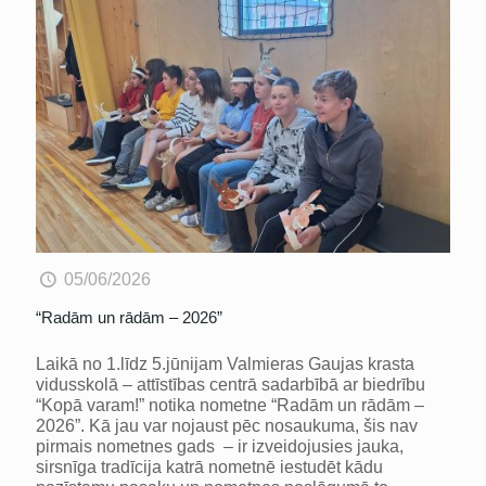
05/06/2026
“Radām un rādām – 2026”
Laikā no 1.līdz 5.jūnijam Valmieras Gaujas krasta
vidusskolā – attīstības centrā sadarbībā ar biedrību
“Kopā varam!” notika nometne “Radām un rādām –
2026”. Kā jau var nojaust pēc nosaukuma, šis nav
pirmais nometnes gads – ir izveidojusies jauka,
sirsnīga tradīcija katrā nometnē iestudēt kādu