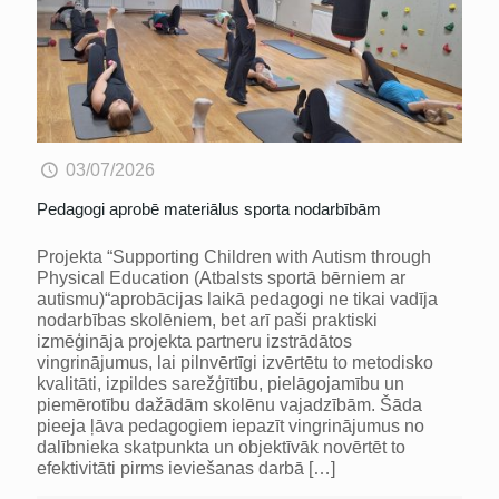
03/07/2026
Pedagogi aprobē materiālus sporta nodarbībām
Projekta “Supporting Children with Autism through
Physical Education (Atbalsts sportā bērniem ar
autismu)“aprobācijas laikā pedagogi ne tikai vadīja
nodarbības skolēniem, bet arī paši praktiski
izmēģināja projekta partneru izstrādātos
vingrinājumus, lai pilnvērtīgi izvērtētu to metodisko
kvalitāti, izpildes sarežģītību, pielāgojamību un
piemērotību dažādām skolēnu vajadzībām. Šāda
pieeja ļāva pedagogiem iepazīt vingrinājumus no
dalībnieka skatpunkta un objektīvāk novērtēt to
efektivitāti pirms ieviešanas darbā
[…]