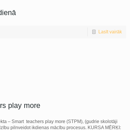
dienā
Lasīt vairāk
rs play more
kta – Smart teachers play more (STPM), (gudrie skolotāji
alīdzību pilnveidot ikdienas mācību procesus. KURSA MĒRĶI: