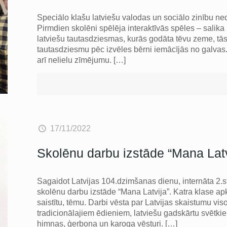
Speciālo klašu latviešu valodas un sociālo zinību n
Pirmdien skolēni spēlēja interaktīvās spēles – salika 
latviešu tautasdziesmas, kurās godāta tēvu zeme, t
tautasdziesmu pēc izvēles bērni iemācījās no galvas.
arī nelielu zīmējumu.
[…]
17/11/2022
Skolēnu darbu izstāde “Mana Latv
Sagaidot Latvijas 104.dzimšanas dienu, internāta 2.st
skolēnu darbu izstāde “Mana Latvija”. Katra klase apko
saistītu, tēmu. Darbi vēsta par Latvijas skaistumu vis
tradicionālajiem ēdieniem, latviešu gadskārtu svētkie
himnas, ģerboņa un karoga vēsturi.
[…]