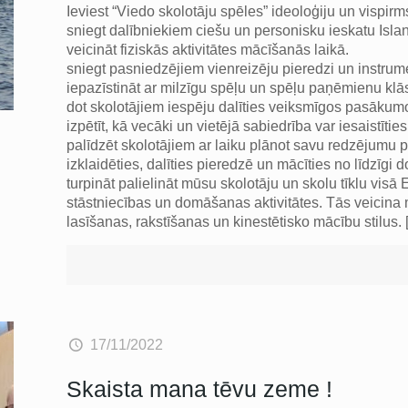
Ieviest “Viedo skolotāju spēles” ideoloģiju un vispirm
sniegt dalībniekiem ciešu un personisku ieskatu Isla
veicināt fiziskās aktivitātes mācīšanās laikā.
sniegt pasniedzējiem vienreizēju pieredzi un instrume
iepazīstināt ar milzīgu spēļu un spēļu paņēmienu klās
dot skolotājiem iespēju dalīties veiksmīgos pasākumos
izpētīt, kā vecāki un vietējā sabiedrība var iesaistītie
palīdzēt skolotājiem ar laiku plānot savu redzējumu
izklaidēties, dalīties pieredzē un mācīties no līdzīgi
turpināt palielināt mūsu skolotāju un skolu tīklu visā
stāstniecības un domāšanas aktivitātes. Tās veicina 
lasīšanas, rakstīšanas un kinestētisko mācību stilus.
17/11/2022
Skaista mana tēvu zeme !