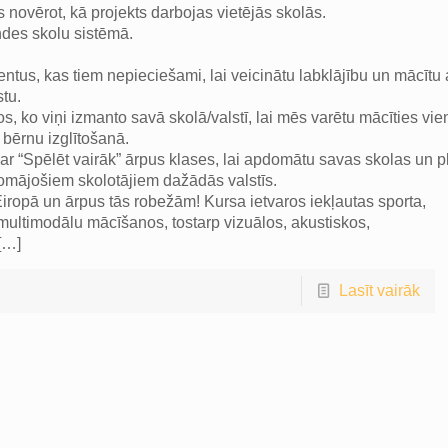
s novērot, kā projekts darbojas vietējās skolās.
ndes skolu sistēmā.
ntus, kas tiem nepieciešami, lai veicinātu labklājību un mācītu 
tu.
, ko viņi izmanto savā skolā/valstī, lai mēs varētu mācīties vien
s bērnu izglītošanā.
 par “Spēlēt vairāk” ārpus klases, lai apdomātu savas skolas u
 domājošiem skolotājiem dažādās valstīs.
 Eiropā un ārpus tās robežām! Kursa ietvaros iekļautas sporta,
multimodālu mācīšanos, tostarp vizuālos, akustiskos,
[…]
Lasīt vairāk