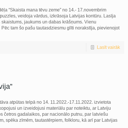
edēļa “Skaista mana tēvu zeme” no 14.- 17.novembrim
puzzles, veidoja vārdus, izkrāsoja Latvijas kontūru. Lasīja
ās skaistums, jaukums un dabas krāšņums. Vienu
 Pēc tam šo pašu tautasdziesmu glīti norakstīja, pievienojot
Lasīt vairāk
ija”
āva atpūtas telpā no 14. 11.2022.-17.11.2022. izvietota
pojusi un izveidojusi materiālu par noteiktu, ar Latviju
os četros gadalaikos, par nacionālo putnu, par latviešu
m, spēka zīmēm, tautastērpiem, folkloru, kā arī par Latvijas