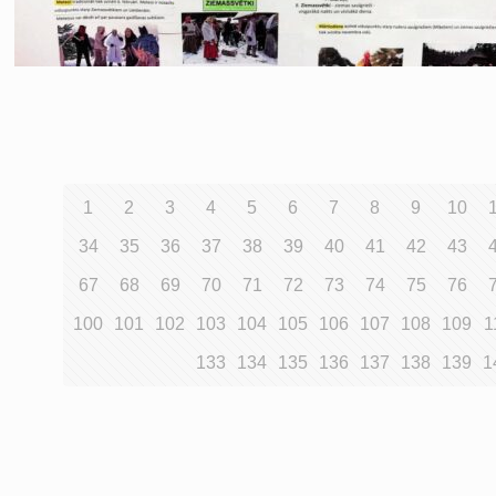
1
2
3
4
5
6
7
8
9
10
34
35
36
37
38
39
40
41
42
43
67
68
69
70
71
72
73
74
75
76
100
101
102
103
104
105
106
107
108
109
1
133
134
135
136
137
138
139
1