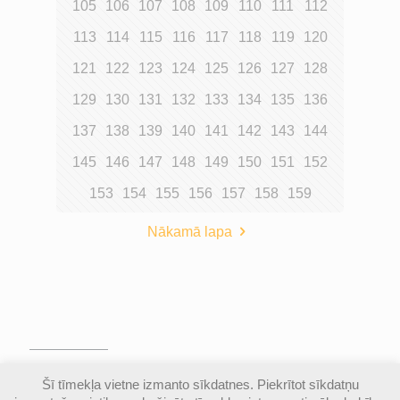
105
106
107
108
109
110
111
112
113
114
115
116
117
118
119
120
121
122
123
124
125
126
127
128
129
130
131
132
133
134
135
136
137
138
139
140
141
142
143
144
145
146
147
148
149
150
151
152
153
154
155
156
157
158
159
Nākamā lapa
© Valmieras Gaujas krasta vidusskola | Visas
Šī tīmekļa vietne izmanto sīkdatnes. Piekrītot sīkdatņu
autortiesības aizsargātas |
Piekļūstamības