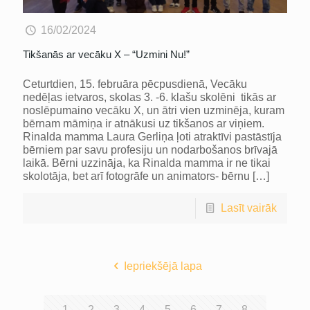
16/02/2024
Tikšanās ar vecāku X – “Uzmini Nu!”
Ceturtdien, 15. februāra pēcpusdienā, Vecāku
nedēļas ietvaros, skolas 3. -6. klašu skolēni tikās ar
noslēpumaino vecāku X, un ātri vien uzminēja, kuram
bērnam māmiņa ir atnākusi uz tikšanos ar viņiem.
Rinalda mamma Laura Gerliņa ļoti atraktīvi pastāstīja
bērniem par savu profesiju un nodarbošanos brīvajā
laikā. Bērni uzzināja, ka Rinalda mamma ir ne tikai
skolotāja, bet arī fotogrāfe un animators- bērnu
[…]
Lasīt vairāk
Iepriekšējā lapa
1
2
3
4
5
6
7
8