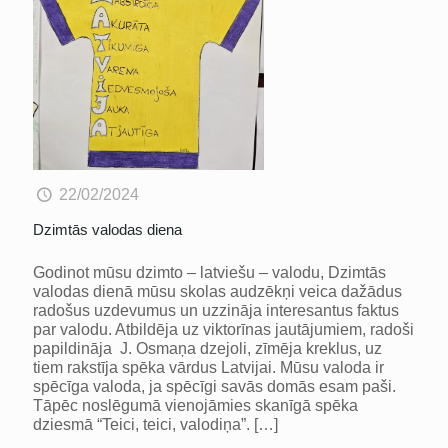
22/02/2024
Dzimtās valodas diena
Godinot mūsu dzimto – latviešu – valodu, Dzimtās
valodas dienā mūsu skolas audzēkņi veica dažādus
radošus uzdevumus un uzzināja interesantus faktus
par valodu. Atbildēja uz viktorīnas jautājumiem, radoši
papildināja J. Osmaņa dzejoli, zīmēja kreklus, uz
tiem rakstīja spēka vārdus Latvijai. Mūsu valoda ir
spēcīga valoda, ja spēcīgi savās domās esam paši.
Tāpēc noslēgumā vienojāmies skanīgā spēka
dziesmā “Teici, teici, valodiņa”.
[…]