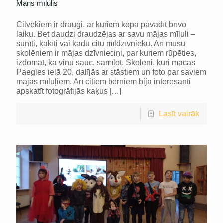
Mans mīlulis
Cilvēkiem ir draugi, ar kuriem kopā pavadīt brīvo
laiku. Bet daudzi draudzējas ar savu mājas mīluli –
sunīti, kaķīti vai kādu citu mīļdzīvnieku. Arī mūsu
skolēniem ir mājas dzīvnieciņi, par kuriem rūpēties,
izdomāt, kā viņu sauc, samīļot. Skolēni, kuri mācās
Paegles ielā 20, dalījās ar stāstiem un foto par saviem
mājas mīluļiem. Arī citiem bērniem bija interesanti
apskatīt fotogrāfijās kaķus
[…]
Lasīt vairāk