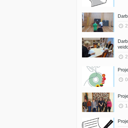
Darb
2
Darb
veid
2
Proj
0
Proje
1
Proje