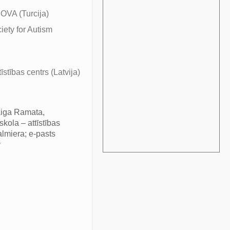
A (Turcija)
iety for Autism
stības centrs (Latvija)
iga Ramata,
kola – attīstības
almiera; e-pasts
v