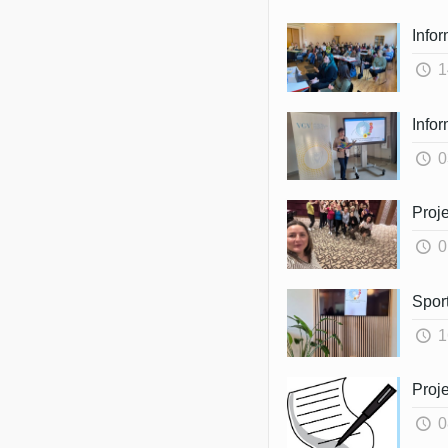
Info
1
Infor
0
Proje
0
Sport
1
Proje
0