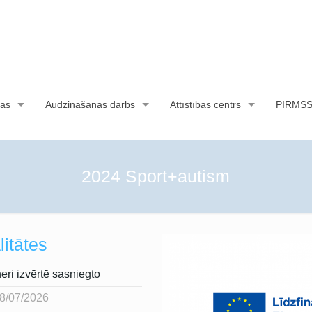
as
Audzināšanas darbs
Attīstības centrs
PIRMS
2024 Sport+autism
litātes
eri izvērtē sasniegto
8/07/2026