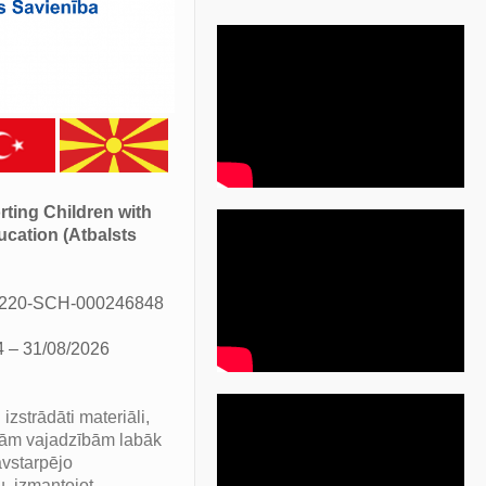
ting Children with
cation (Atbalsts
A220-SCH-000246848
4 – 31/08/2026
izstrādāti materiāli,
šām vajadzībām labāk
avstarpējo
, izmantojot