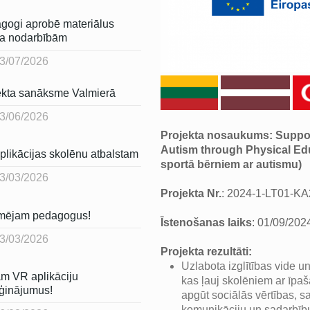
gogi aprobē materiālus
ta nodarbībām
3/07/2026
ekta sanāksme Valmierā
3/06/2026
Projekta nosaukums: Suppor
Autism through Physical Edu
plikācijas skolēnu atbalstam
sportā bērniem ar autismu)
3/03/2026
Projekta Nr.
: 2024-1-LT01-K
rmējam pedagogus!
Īstenošanas laiks
: 01/09/202
3/03/2026
Projekta rezultāti:
Uzlabota izglītības vide un 
m VR aplikāciju
kas ļauj skolēniem ar īpa
ģinājumus!
apgūt sociālās vērtības, s
komunikāciju un sadarbību