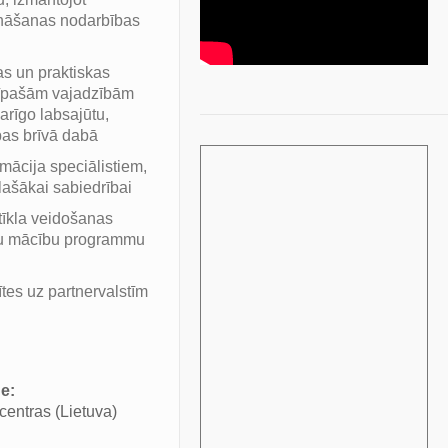
ināšanas nodarbības
s un praktiskas
 īpašām vajadzībām
arīgo labsajūtu,
bas brīvā dabā
rmācija speciālistiem,
ašākai sabiedrībai
tīkla veidošanas
tu mācību programmu
tes uz partnervalstīm
e:
entras (Lietuva)