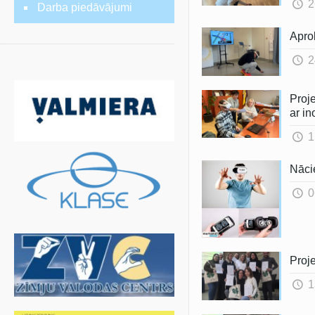
2
Darba piedāvājumi
Apro
2
Proj
ar i
1
Nācie
0
Proje
1