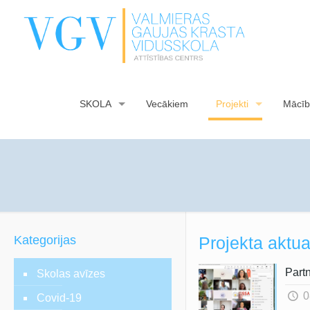
SKOLA
Vecākiem
Projekti
Mācīb
Kategorijas
Projekta aktua
Partn
Skolas avīzes
0
Covid-19