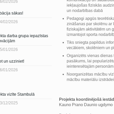
6/02/2026
iekļaujošas fiziskās audz
un nodarbības dabā
bācija sākas!
Pedagogi apgūs teorētiska
4/02/2026
zināšanas par skolēnu ar
fiziskajām aktivitātēm un g
izmantojot sporta nodarbī
ekta darba grupa iepazīstas
novācijām
Tiks sniegta papildus info
vecākiem, skolēniem un pl
5/01/2026
Organizēts vienas dienas 
pasākums, lai popularizē
t un uzziniet!
ieinteresētajām personām
6/01/2026
Noorganizētas mācību vizī
mācību materiālu izstrādei
kta vizīte Stambulā
Projekta koordinējošā iestād
3/12/2025
Kauno Prano Daunio ugdymo c