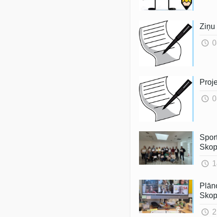
Ziņu 
0
Proje
0
Spor
Skop
1
Plān
Skop
2