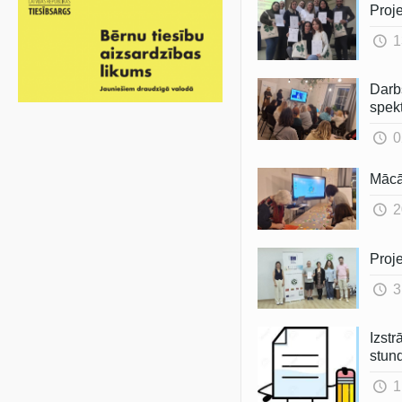
Proj
1
Darb
spek
0
Mācā
2
Proj
3
Izstr
stun
1