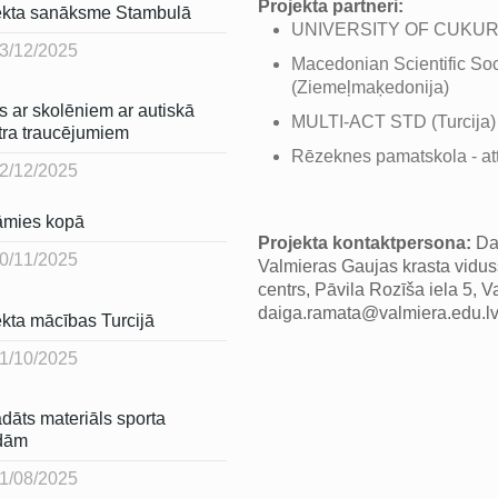
Projekta partneri:
ekta sanāksme Stambulā
UNIVERSITY OF CUKUROV
3/12/2025
Macedonian Scientific Soc
(Ziemeļmaķedonija)
s ar skolēniem ar autiskā
MULTI-ACT STD (Turcija)
tra traucējumiem
Rēzeknes pamatskola - attī
2/12/2025
mies kopā
Projekta kontaktpersona:
Da
0/11/2025
Valmieras Gaujas krasta viduss
centrs, Pāvila Rozīša iela 5, V
daiga.ramata@valmiera.edu.l
ekta mācības Turcijā
1/10/2025
ādāts materiāls sporta
dām
1/08/2025