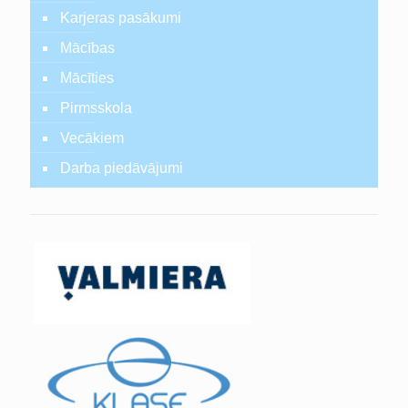
Karjeras pasākumi
Mācības
Mācīties
Pirmsskola
Vecākiem
Darba piedāvājumi