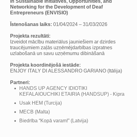
in Sustainable Initiatives, Opportunities, and
Networking for the Development of Deaf
Entrepreneurs (ENVISIO)
Īstenošanas laiks:
01/04/2024 – 31/03/2026
Projekta rezultāti:
Izveidot mācību materiālus jauniešiem ar dzirdes
traucējumiem zaļās uzņēmējdarbības izpratnes
uzlabošanā un savu uzņēmumu dibināšanā
Projekta koordinējošā iestāde:
ENJOY ITALY DI ALESSANDRO GARIANO (Itālija)
Partneri:
HANDS UP AGENCY IDIOTIKI
KEFALAIOUCHIKI ETAIRIA (HANDSUP) - Kipra
Usak HEM (Turcija)
MECB (Malta)
Biedrība “Kopā varam!” (Latvija)