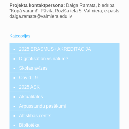
Projekta kontaktpersona:
Daiga Ramata, biedrība
“Kopā varam!”, Pāvila Rozīša iela 5, Valmiera; e-pasts
daiga.ramata@valmiera.edu.lv
Kategorijas
2025 ERASMUS+ AKREDITĀCIJA
Digitalisation vs nature?
Skolas avīzes
Covid-19
2025 ASK
Aktualitātes
Ārpusstundu pasākumi
Attīstības centrs
Bibliotēka