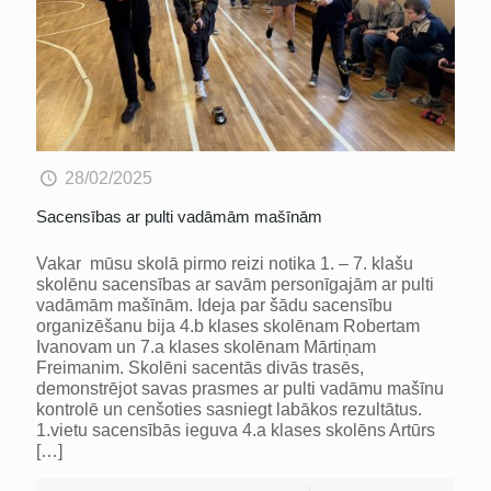
28/02/2025
Sacensības ar pulti vadāmām mašīnām
Vakar mūsu skolā pirmo reizi notika 1. – 7. klašu
skolēnu sacensības ar savām personīgajām ar pulti
vadāmām mašīnām. Ideja par šādu sacensību
organizēšanu bija 4.b klases skolēnam Robertam
Ivanovam un 7.a klases skolēnam Mārtiņam
Freimanim. Skolēni sacentās divās trasēs,
demonstrējot savas prasmes ar pulti vadāmu mašīnu
kontrolē un cenšoties sasniegt labākos rezultātus.
1.vietu sacensībās ieguva 4.a klases skolēns Artūrs
[…]