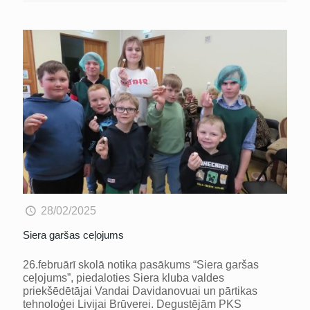
28/02/2025
Siera garšas ceļojums
26.februārī skolā notika pasākums “Siera garšas
ceļojums”, piedaloties Siera kluba valdes
priekšēdētājai Vandai Davidanovuai un pārtikas
tehnoloģei Livijai Brūverei. Degustējām PKS