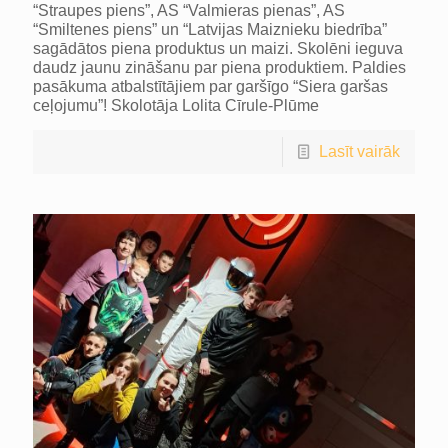
“Straupes piens”, AS “Valmieras pienas”, AS
“Smiltenes piens” un “Latvijas Maiznieku biedrība”
sagādātos piena produktus un maizi. Skolēni ieguva
daudz jaunu zināšanu par piena produktiem. Paldies
pasākuma atbalstītājiem par garšīgo “Siera garšas
ceļojumu”! Skolotāja Lolita Cīrule-Plūme
Lasīt vairāk