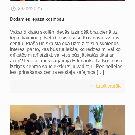
28/02/2025
Dodamies iepazīt kosmosu
Vakar 5.klašu skolēni devās izzinošā braucienā uz
tepat kaimiņu pilsētā Cēsīs esošo Kosmosa izziņas
centru. Plašā un skaistā ēka uzreiz raisīja skolēnos
interesi par to, kas būs tur iekšā, ko redzēsim, vai ko
drīkstēsim arī aiztikt, vai viss būs jāskatās tikai ar
acīm? Ienākot mūs sagaidīja Edunauts. Tā Kosmosa
izziņas cenrtrā sauc ekskursiju vadītāju. Pēc nelielas
iestiprināšanās centrā esošajā kafejnīcā
[…]
Lasīt vairāk