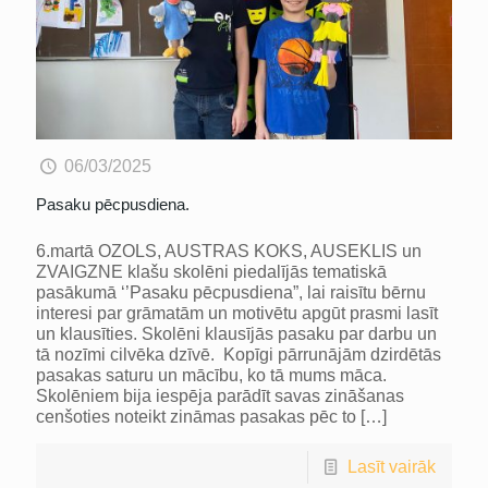
06/03/2025
Pasaku pēcpusdiena.
6.martā OZOLS, AUSTRAS KOKS, AUSEKLIS un
ZVAIGZNE klašu skolēni piedalījās tematiskā
pasākumā ‘’Pasaku pēcpusdiena”, lai raisītu bērnu
interesi par grāmatām un motivētu apgūt prasmi lasīt
un klausīties. Skolēni klausījās pasaku par darbu un
tā nozīmi cilvēka dzīvē. Kopīgi pārrunājām dzirdētās
pasakas saturu un mācību, ko tā mums māca.
Skolēniem bija iespēja parādīt savas zināšanas
cenšoties noteikt zināmas pasakas pēc to
[…]
Lasīt vairāk