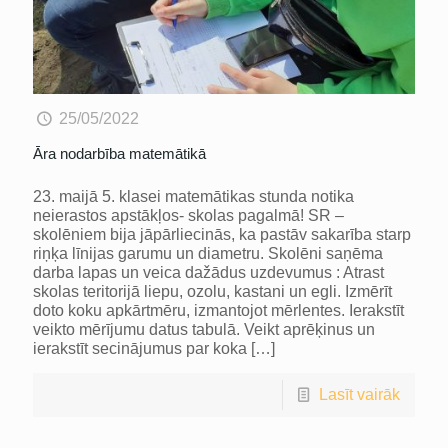
25/05/2022
Āra nodarbība matemātikā
23. maijā 5. klasei matemātikas stunda notika
neierastos apstākļos- skolas pagalmā! SR –
skolēniem bija jāpārliecinās, ka pastāv sakarība starp
riņķa līnijas garumu un diametru. Skolēni saņēma
darba lapas un veica dažādus uzdevumus : Atrast
skolas teritorijā liepu, ozolu, kastani un egli. Izmērīt
doto koku apkārtmēru, izmantojot mērlentes. Ierakstīt
veikto mērījumu datus tabulā. Veikt aprēķinus un
ierakstīt secinājumus par koka
[…]
Lasīt vairāk