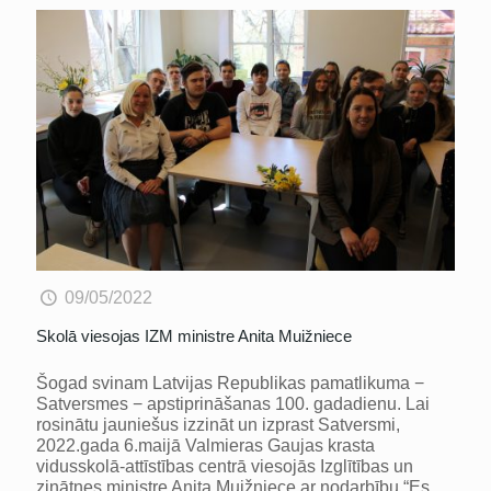
09/05/2022
Skolā viesojas IZM ministre Anita Muižniece
Šogad svinam Latvijas Republikas pamatlikuma −
Satversmes − apstiprināšanas 100. gadadienu. Lai
rosinātu jauniešus izzināt un izprast Satversmi,
2022.gada 6.maijā Valmieras Gaujas krasta
vidusskolā-attīstības centrā viesojās Izglītības un
zinātnes ministre Anita Muižniece ar nodarbību “Es,