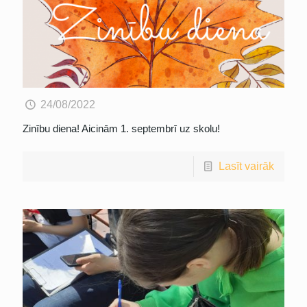
24/08/2022
Zinību diena! Aicinām 1. septembrī uz skolu!
Lasīt vairāk