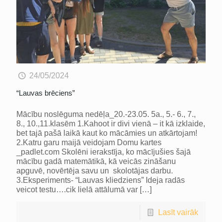
24/05/2024
“Lauvas brēciens”
Mācību noslēguma nedēļa_20.-23.05. 5a., 5.- 6., 7.,
8., 10.,11.klasēm 1.Kahoot ir divi vienā – it kā izklaide,
bet tajā pašā laikā kaut ko mācāmies un atkārtojam!
2.Katru garu maijā veidojam Domu kartes
_padlet.com Skolēni ierakstīja, ko mācījušies šajā
mācību gadā matemātikā, kā veicās zināšanu
apguvē, novērtēja savu un skolotājas darbu.
3.Eksperiments- “Lauvas kliedziens” Ideja radās
veicot testu….cik lielā attālumā var
[…]
Lasīt vairāk