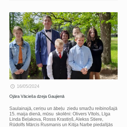
16/05/2024
Ojāra Vācieša dzeja Gaujienā
Saulainajā, ceriņu un ābeļu ziedu smaržu reibinošajā
15. maija dienā, mūsu skolēni: Olivers Vītols, Līga
Linda Beļakova, Rosss Krastiņš, Alekss Stiere,
Rūdolfs Mārcis Rusmanis un Kitija Narbe piedalījās