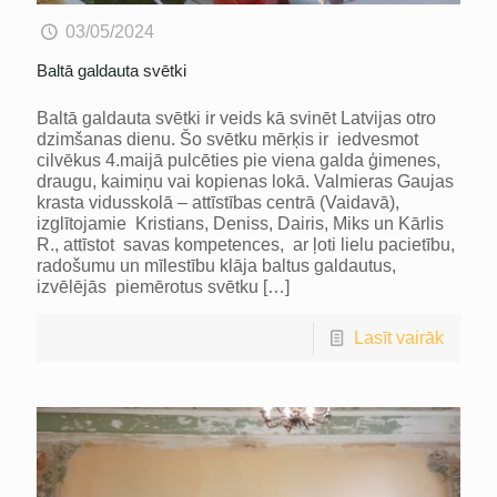
03/05/2024
Baltā galdauta svētki
Baltā galdauta svētki ir veids kā svinēt Latvijas otro
dzimšanas dienu. Šo svētku mērķis ir iedvesmot
cilvēkus 4.maijā pulcēties pie viena galda ģimenes,
draugu, kaimiņu vai kopienas lokā. Valmieras Gaujas
krasta vidusskolā – attīstības centrā (Vaidavā),
izglītojamie Kristians, Deniss, Dairis, Miks un Kārlis
R., attīstot savas kompetences, ar ļoti lielu pacietību,
radošumu un mīlestību klāja baltus galdautus,
izvēlējās piemērotus svētku
[…]
Lasīt vairāk