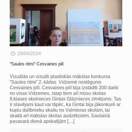
29/04/2024
“Saules ritmi” Cesvaines pilī
Vizuālās un vizuāli plastiskās mākslas konkursa
“Saules ritmi” 2. kārtas Vidzemē noslēgums
Cesvaines pilī. Cesvaines pilī bija izstādīti 200 darbi
no visas Vidzemes, starp tiem arī mūsu skolas
8.klases skolnieces Gintas Glāznieces zīmējums. Tas
ir slavējami kaut vai tāpēc, ka Gintai bija jākonkurē ar
kuplu dalībnieku skaitu no Valmieras skolām, tai
skaitā arī mākslas skolas audzēkņiem. Saulainā
pavasarā dienā apskatījām
[…]