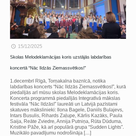
15/12/2025
Skolas Melodeklamācijas koris uzstājās labdarības
koncertā “Nāc līdzās Ziemassvētkos!”
1.decembrī Rīgā, Torņakalna baznīcā, notika
labdarības koncerts “Nāc līdzās Ziemassvētkos!”, kurā
piedalījās arī mūsu skolas Melodeklamācijas koris.
Koncerta programmā piedalījās Integratīvā mākslas
festivāla “Nāc līdzās!” laureāti un Latvijā pazīstami
skatuves mākslinieki: Ilona Bagele, Daniils Bulajevs,
Intars Busulis, Rihards Zaļupe, Kārlis Kazāks, Paula
Saija, Reāte Zviedre, Annija Putniņa, Rūta Dūduma,
Kristīne Pāže, kā arī populārā grupa “Sudden Lights”.
Muzikālo pavadījumu nodrošināja
[…]