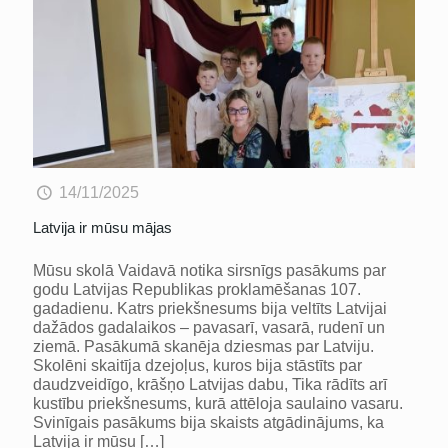
14/11/2025
Latvija ir mūsu mājas
Mūsu skolā Vaidavā notika sirsnīgs pasākums par
godu Latvijas Republikas proklamēšanas 107.
gadadienu. Katrs priekšnesums bija veltīts Latvijai
dažādos gadalaikos – pavasarī, vasarā, rudenī un
ziemā. Pasākumā skanēja dziesmas par Latviju.
Skolēni skaitīja dzejoļus, kuros bija stāstīts par
daudzveidīgo, krāšņo Latvijas dabu, Tika rādīts arī
kustību priekšnesums, kurā attēloja saulaino vasaru.
Svinīgais pasākums bija skaists atgādinājums, ka
Latvija ir mūsu
[…]