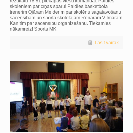
rezultātu 78:81 piekāpās viesu komandai. Paldies
skolēniem par cīņas sparu! Paldies basketbola
trenerim Ojāram Melderim par skolēnu sagatavošanu
sacensībām un sporta skolotājam Renāram Vilmāram
Kānītim par sacensību organizēšanu. Tiekamies
nākamreiz! Sporta MK
Lasīt vairāk