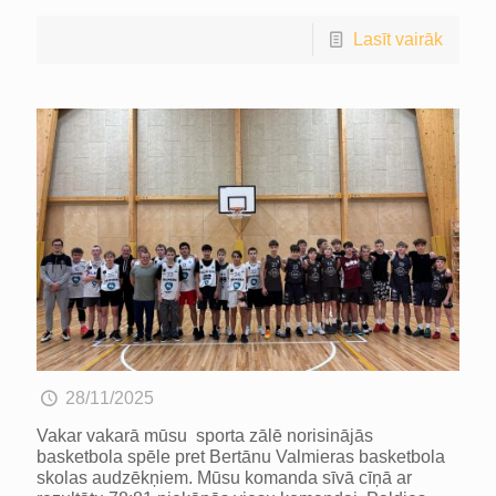
Lasīt vairāk
28/11/2025
Vakar vakarā mūsu sporta zālē norisinājās
basketbola spēle pret Bertānu Valmieras basketbola
skolas audzēkņiem. Mūsu komanda sīvā cīņā ar