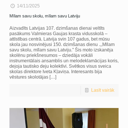
14/11/2025
Mīlam savu skolu, mīlam savu Latviju
Aizvadīts Latvijas 107. dzimšanas dienai veltīts
pasākums Valmieras Gaujas krasta vidusskolā –
attīstības centrā. Latvija svin 107 gadus, bet mūsu
skola jau nosvinējusi 150. dzimšanas dienu .,,Mīlam
savu skolu, mīlam savu Latviju.” Šis moto izskanēja
skolēnu priekšnesumos – dziedāja vokāli
instrumentālais ansamblis un melodeklamācijas koris,
dejoja tautisko deju kolektīvi. Svētkos visus sveica
skolas direktore Iveta Kļaviņa. Interesants bija
vēstures skolotājas
[…]
Lasīt vairāk