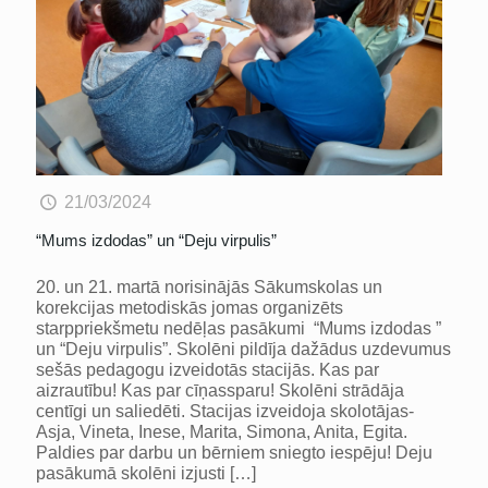
21/03/2024
“Mums izdodas” un “Deju virpulis”
20. un 21. martā norisinājās Sākumskolas un
korekcijas metodiskās jomas organizēts
starppriekšmetu nedēļas pasākumi “Mums izdodas ”
un “Deju virpulis”. Skolēni pildīja dažādus uzdevumus
sešās pedagogu izveidotās stacijās. Kas par
aizrautību! Kas par cīņassparu! Skolēni strādāja
centīgi un saliedēti. Stacijas izveidoja skolotājas-
Asja, Vineta, Inese, Marita, Simona, Anita, Egita.
Paldies par darbu un bērniem sniegto iespēju! Deju
pasākumā skolēni izjusti
[…]