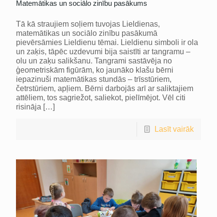
Matemātikas un sociālo zinību pasākums
Tā kā straujiem soļiem tuvojas Lieldienas,
matemātikas un sociālo zinību pasākumā
pievērsāmies Lieldienu tēmai. Lieldienu simboli ir ola
un zaķis, tāpēc uzdevumi bija saistīti ar tangramu –
olu un zaķu salikšanu. Tangrami sastāvēja no
ģeometriskām figūrām, ko jaunāko klašu bērni
iepazinuši matemātikas stundās – trīsstūriem,
četrstūriem, apļiem. Bērni darbojās arī ar saliktajiem
attēliem, tos sagriežot, saliekot, pielīmējot. Vēl citi
risināja
[…]
Lasīt vairāk