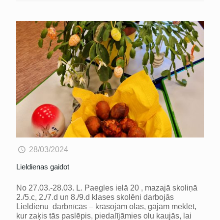
28/03/2024
Lieldienas gaidot
No 27.03.-28.03. L. Paegles ielā 20 , mazajā skoliņā
2./5.c, 2./7.d un 8./9.d klases skolēni darbojās
Lieldienu darbnīcās – krāsojām olas, gājām meklēt,
kur zaķis tās paslēpis, piedalījāmies olu kaujās, lai