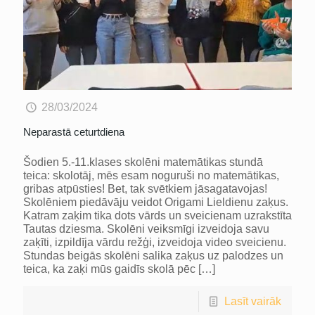
28/03/2024
Neparastā ceturtdiena
Šodien 5.-11.klases skolēni matemātikas stundā
teica: skolotāj, mēs esam noguruši no matemātikas,
gribas atpūsties! Bet, tak svētkiem jāsagatavojas!
Skolēniem piedāvāju veidot Origami Lieldienu zaķus.
Katram zaķim tika dots vārds un sveicienam uzrakstīta
Tautas dziesma. Skolēni veiksmīgi izveidoja savu
zaķīti, izpildīja vārdu režģi, izveidoja video sveicienu.
Stundas beigās skolēni salika zaķus uz palodzes un
teica, ka zaķi mūs gaidīs skolā pēc
[…]
Lasīt vairāk