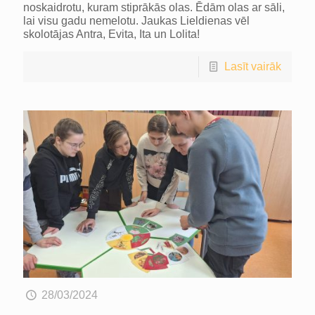
noskaidrotu, kuram stiprākās olas. Ēdām olas ar sāli,
lai visu gadu nemelotu. Jaukas Lieldienas vēl
skolotājas Antra, Evita, Ita un Lolita!
Lasīt vairāk
28/03/2024