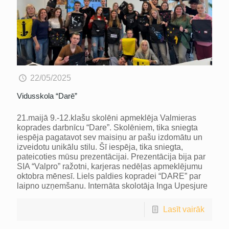
22/05/2025
Vidusskola “Darē”
21.maijā 9.-12.klašu skolēni apmeklēja Valmieras
koprades darbnīcu “Dare”. Skolēniem, tika sniegta
iespēja pagatavot sev maisiņu ar pašu izdomātu un
izveidotu unikālu stilu. Šī iespēja, tika sniegta,
pateicoties mūsu prezentācijai. Prezentācija bija par
SIA “Valpro” ražotni, karjeras nedēļas apmeklējumu
oktobra mēnesī. Liels paldies kopradei “DARE” par
laipno uzņemšanu. Internāta skolotāja Inga Upesjure
Lasīt vairāk