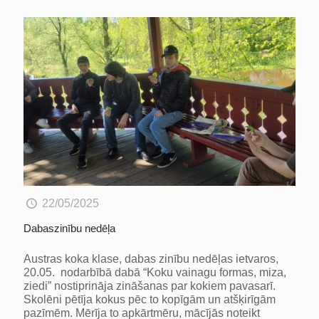
22/05/2025
Dabaszinību nedēļa
Austras koka klase, dabas zinību nedēļas ietvaros,
20.05. nodarbībā dabā “Koku vainagu formas, miza,
ziedi” nostiprināja zināšanas par kokiem pavasarī.
Skolēni pētīja kokus pēc to kopīgām un atšķirīgām
pazīmēm. Mērīja to apkārtmēru, mācījās noteikt