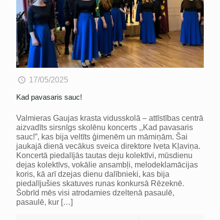
17/05/2025
Kad pavasaris sauc!
Valmieras Gaujas krasta vidusskolā – attīstības centrā
aizvadīts sirsnīgs skolēnu koncerts ,,Kad pavasaris
sauc!”, kas bija veltīts ģimenēm un māmiņām. Šai
jaukajā dienā vecākus sveica direktore Iveta Kļaviņa.
Koncertā piedalījās tautas deju kolektīvi, mūsdienu
dejas kolektīvs, vokālie ansambļi, melodeklamācijas
koris, kā arī dzejas dienu dalībnieki, kas bija
piedalījušies skatuves runas konkursā Rēzeknē.
Šobrīd mēs visi atrodamies dzeltenā pasaulē,
pasaulē, kur
[…]