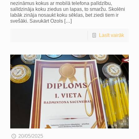
nezināmus kokus ar mobilā telefona palīdzību,
salīdzināja koku ziedus un lapas, to smaržu. Skolēni
labāk zināja nosaukt koku sēklas, bet ziedi tiem ir
svešāki. Savukārt Ozols
[…]
Lasīt vairāk
20/05/2025