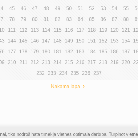
44
45
46
47
48
49
50
51
52
53
54
55
5
77
78
79
80
81
82
83
84
85
86
87
88
8
10
111
112
113
114
115
116
117
118
119
120
121
1
43
144
145
146
147
148
149
150
151
152
153
154
1
76
177
178
179
180
181
182
183
184
185
186
187
1
09
210
211
212
213
214
215
216
217
218
219
220
2
232
233
234
235
236
237
Nākamā lapa
ai, tiks nodrošināta tīmekļa vietnes optimāla darbība. Turpinot vietne
izsargātas |
Piekļūstamības paziņojums