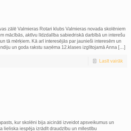
avas zālē Valmieras Rotari klubs Valmieras novada skolēniem
 mācībās, aktīvu līdzdalība sabiedriskā darbībā un interešu
ri un tā mērķiem. Kā arī interesējās par jaunieši interesēm un
endiju un goda rakstu saņēma 12.klases izglītojamā Anna
[…]
Lasīt vairāk
pasts, kur skolēni bija aicināti izveidot apsveikumus un
ja lieliska iespēja izrādīt draudzību un mīlestību