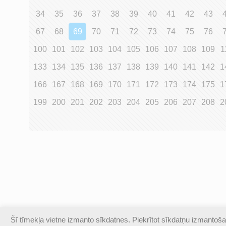
34
35
36
37
38
39
40
41
42
43
67
68
69
70
71
72
73
74
75
76
100
101
102
103
104
105
106
107
108
109
1
133
134
135
136
137
138
139
140
141
142
1
166
167
168
169
170
171
172
173
174
175
1
199
200
201
202
203
204
205
206
207
208
2
Šī tīmekļa vietne izmanto sīkdatnes. Piekrītot sīkdatņu izmantošan
© Valmieras Gaujas krasta vidusskola | Visas autortiesības a