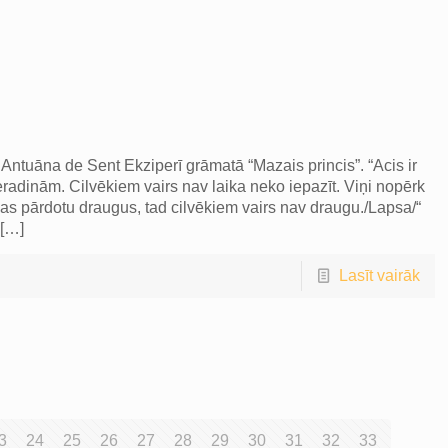
 Antuāna de Sent Ekziperī grāmatā “Mazais princis”. “Acis ir
pieradinām. Cilvēkiem vairs nav laika neko iepazīt. Viņi nopērk
, kas pārdotu draugus, tad cilvēkiem vairs nav draugu./Lapsa/“
[…]
Lasīt vairāk
3
24
25
26
27
28
29
30
31
32
33