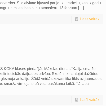
 vārdos. Šī aktivitāte kļuvusi par jauku tradīciju, kas ik gadu
snīgu un mīlestības pilnu atmosfēru. 13.februārī
[…]
Lasīt vairāk
 KOKA klases piedalījās Mākslas dienas “Kafija smaržo
linieciskās daiļrades brīvību. Skolēni izmantojot dažādus
gleznoja ar kafiju. Šādā veidā uzsvars tika likts uz jaunrades
as smarža virmoja telpā visa pasākuma laikā. Tā tapa
Lasīt vairāk