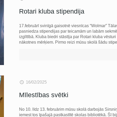
Rotari kluba stipendija
17.februārī svinīgā gaisotnē viesnīcas “Wolmar” Tāl
pasniedza stipendijas par teicamām un labām sekmēm
izglītībā. Kluba biedri stāstīja par Rotari kluba vēstu
nākotnes mērķiem. Pirmo reizi mūsu skolā šādu stip
16/02/2025
Mīlestības svētki
No 10. līdz 13. februārim mūsu skolā darbojās Sirsniņ
iemest tos īpašajā pastkastītē skolas bibliotēkā. Šī bi