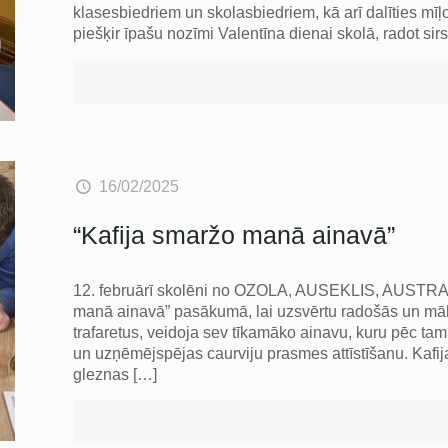
klasesbiedriem un skolasbiedriem, kā arī dalīties mīļos
piešķir īpašu nozīmi Valentīna dienai skolā, radot sir
16/02/2025
“Kafija smaržo manā ainavā”
12. februārī skolēni no OZOLA, AUSEKLIS, AUSTRAS
manā ainavā” pasākumā, lai uzsvērtu radošās un māks
trafaretus, veidoja sev tīkamāko ainavu, kuru pēc tam 
un uzņēmējspējas caurviju prasmes attīstīšanu. Kafij
gleznas
[…]