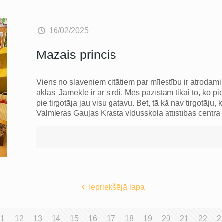
16/02/2025
Mazais princis
Viens no slaveniem citātiem par mīlestību ir atrodami
aklas. Jāmeklē ir ar sirdi. Mēs pazīstam tikai to, ko 
pie tirgotāja jau visu gatavu. Bet, tā kā nav tirgotāju
Valmieras Gaujas Krasta vidusskola attīstības centrā
Iepriekšējā lapa
11
12
13
14
15
16
17
18
19
20
21
22
2