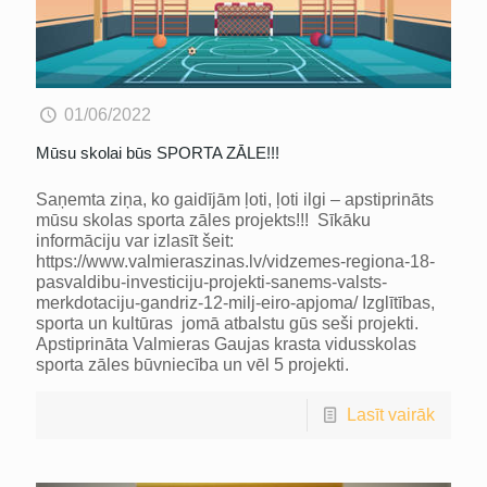
01/06/2022
Mūsu skolai būs SPORTA ZĀLE!!!
Saņemta ziņa, ko gaidījām ļoti, ļoti ilgi – apstiprināts
mūsu skolas sporta zāles projekts!!! Sīkāku
informāciju var izlasīt šeit:
https://www.valmieraszinas.lv/vidzemes-regiona-18-
pasvaldibu-investiciju-projekti-sanems-valsts-
merkdotaciju-gandriz-12-milj-eiro-apjoma/ Izglītības,
sporta un kultūras jomā atbalstu gūs seši projekti.
Apstiprināta Valmieras Gaujas krasta vidusskolas
sporta zāles būvniecība un vēl 5 projekti.
Lasīt vairāk