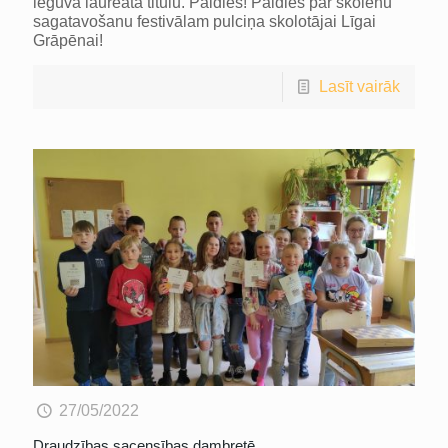
ieguva laureāta titulu. Paldies! Paldies par skolēnu
sagatavošanu festivālam pulciņa skolotājai Līgai
Grāpēnai!
Lasīt vairāk
27/05/2022
Draudzības sacensības dambretē