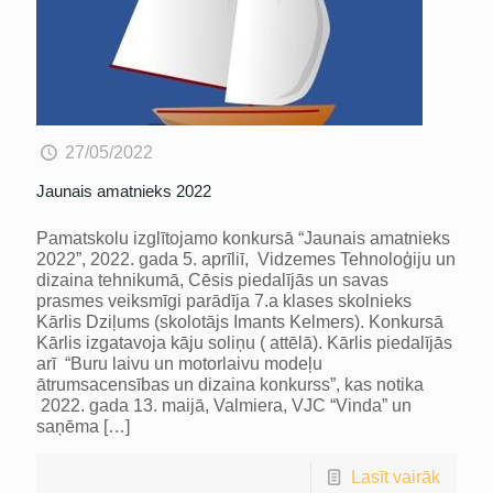
27/05/2022
Jaunais amatnieks 2022
Pamatskolu izglītojamo konkursā “Jaunais amatnieks
2022”, 2022. gada 5. aprīliī, Vidzemes Tehnoloģiju un
dizaina tehnikumā, Cēsis piedalījās un savas
prasmes veiksmīgi parādīja 7.a klases skolnieks
Kārlis Dziļums (skolotājs Imants Kelmers). Konkursā
Kārlis izgatavoja kāju soliņu ( attēlā). Kārlis piedalījās
arī “Buru laivu un motorlaivu modeļu
ātrumsacensības un dizaina konkurss”, kas notika
2022. gada 13. maijā, Valmiera, VJC “Vinda” un
saņēma
[…]
Lasīt vairāk