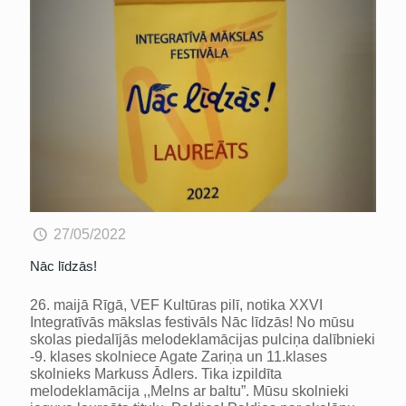
27/05/2022
Nāc līdzās!
26. maijā Rīgā, VEF Kultūras pilī, notika XXVI
Integratīvās mākslas festivāls Nāc līdzās! No mūsu
skolas piedalījās melodeklamācijas pulciņa dalībnieki
-9. klases skolniece Agate Zariņa un 11.klases
skolnieks Markuss Ādlers. Tika izpildīta
melodeklamācija ,,Melns ar baltu”. Mūsu skolnieki