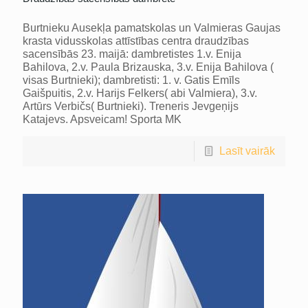
Burtnieku Ausekļa pamatskolas un Valmieras Gaujas
krasta vidusskolas attīstības centra draudzības
sacensībās 23. maijā: dambretistes 1.v. Enija
Bahilova, 2.v. Paula Brizauska, 3.v. Enija Bahilova (
visas Burtnieki); dambretisti: 1. v. Gatis Emīls
Gaišpuitis, 2.v. Harijs Felkers( abi Valmiera), 3.v.
Artūrs Verbičs( Burtnieki). Treneris Jevgeņijs
Katajevs. Apsveicam! Sporta MK
Lasīt vairāk