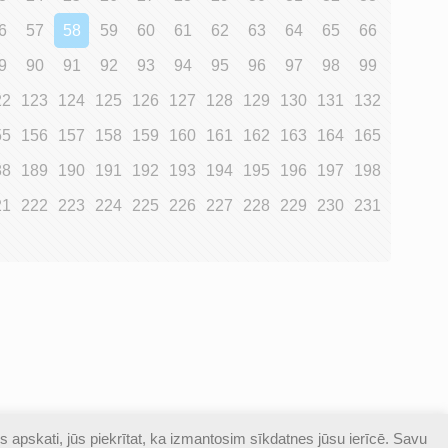
6
57
58
59
60
61
62
63
64
65
66
9
90
91
92
93
94
95
96
97
98
99
22
123
124
125
126
127
128
129
130
131
132
55
156
157
158
159
160
161
162
163
164
165
88
189
190
191
192
193
194
195
196
197
198
21
222
223
224
225
226
227
228
229
230
231
s apskati, jūs piekrītat, ka izmantosim sīkdatnes jūsu ierīcē. Savu