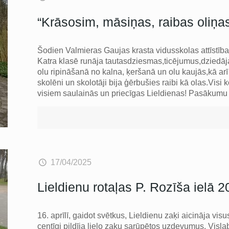
“Krāsosim, māsiņas, raibas oliņas
Šodien Valmieras Gaujas krasta vidusskolas attīstība
Katra klasē runāja tautasdziesmas,ticējumus,dziedāj
olu ripināšanā no kalna, ķeršanā un olu kaujās,kā a
skolēni un skolotāji bija ģērbušies raibi kā olas.Vis
visiem saulainās un priecīgas Lieldienas! Pasākumu 
17/04/2025
Lieldienu rotaļas P. Rozīša ielā 2
16. aprīlī, gaidot svētkus, Lieldienu zaķi aicināja vi
centīgi pildīja lielo zaķu sarūpētos uzdevumus. Visla