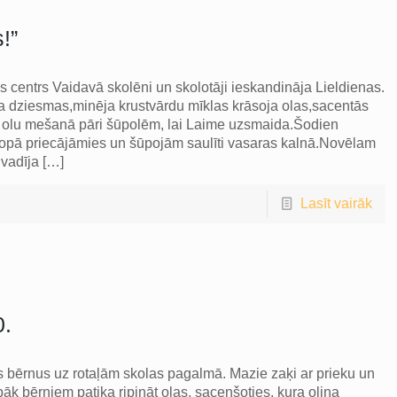
!”
s centrs Vaidavā skolēni un skolotāji ieskandināja Lieldienas.
a dziesmas,minēja krustvārdu mīklas krāsoja olas,sacentās
rī olu mešanā pāri šūpolēm, lai Laime uzsmaida.Šodien
i kopā priecājāmies un šūpojām saulīti vasaras kalnā.Novēlam
vadīja
[…]
Lasīt vairāk
0.
sus bērnus uz rotaļām skolas pagalmā. Mazie zaķi ar prieku un
bāk bērniem patika ripināt olas, sacenšoties, kura oliņa