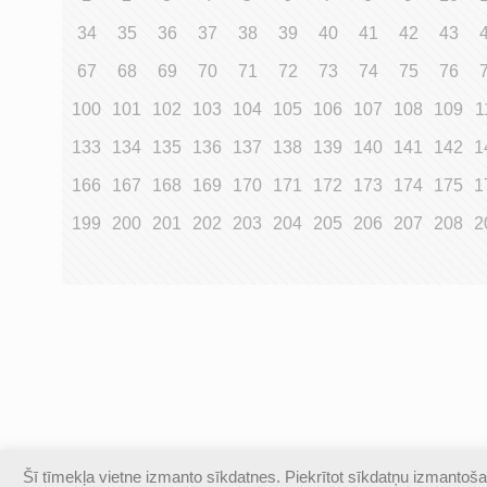
34
35
36
37
38
39
40
41
42
43
67
68
69
70
71
72
73
74
75
76
100
101
102
103
104
105
106
107
108
109
1
133
134
135
136
137
138
139
140
141
142
1
166
167
168
169
170
171
172
173
174
175
1
199
200
201
202
203
204
205
206
207
208
2
Šī tīmekļa vietne izmanto sīkdatnes. Piekrītot sīkdatņu izmantošan
© Valmieras Gaujas krasta vidusskola | Visas autortiesības a