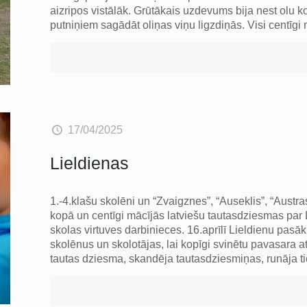
aizripos vistālāk. Grūtākais uzdevums bija nest olu k
putniņiem sagādāt oliņas viņu ligzdiņās. Visi centīg
17/04/2025
Lieldienas
1.-4.klašu skolēni un “Zvaigznes”, “Auseklis”, “Austra
kopā un centīgi mācījās latviešu tautasdziesmas par
skolas virtuves darbinieces. 16.aprīlī Lieldienu pasā
skolēnus un skolotājas, lai kopīgi svinētu pavasara 
tautas dziesma, skandēja tautasdziesmiņas, runāja t