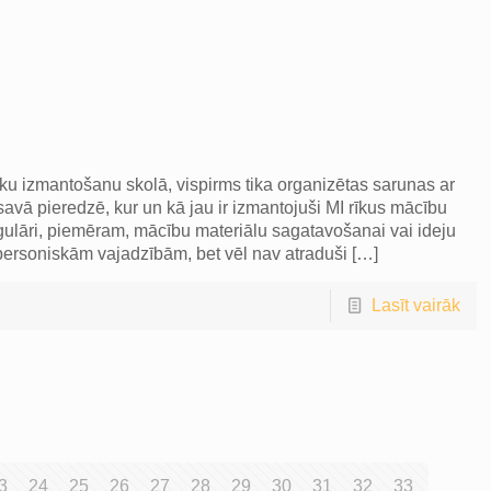
rīku izmantošanu skolā, vispirms tika organizētas sarunas ar
avā pieredzē, kur un kā jau ir izmantojuši MI rīkus mācību
egulāri, piemēram, mācību materiālu sagatavošanai vai ideju
t personiskām vajadzībām, bet vēl nav atraduši
[…]
Lasīt vairāk
3
24
25
26
27
28
29
30
31
32
33