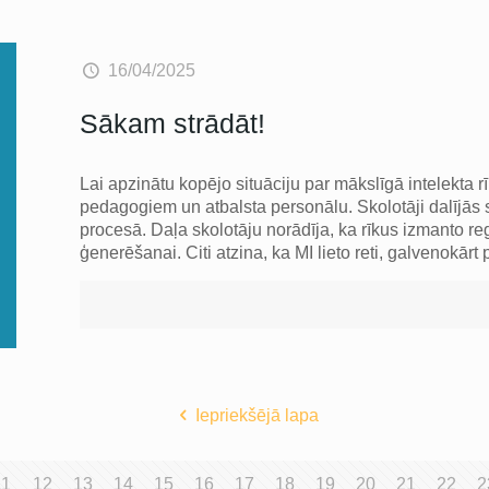
16/04/2025
Sākam strādāt!
Lai apzinātu kopējo situāciju par mākslīgā intelekta 
pedagogiem un atbalsta personālu. Skolotāji dalījās s
procesā. Daļa skolotāju norādīja, ka rīkus izmanto r
ģenerēšanai. Citi atzina, ka MI lieto reti, galvenokār
Iepriekšējā lapa
11
12
13
14
15
16
17
18
19
20
21
22
2