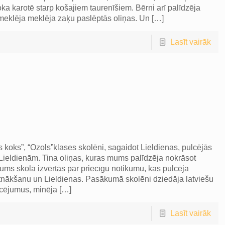
oka karotē starp košajiem taurenīšiem. Bērni arī palīdzēja
i meklēja meklēja zaķu paslēptās oliņas. Un
[…]
Lasīt vairāk
s koks”, “Ozols”klases skolēni, sagaidot Lieldienas, pulcējās
 Lieldienām. Tina oliņas, kuras mums palīdzēja nokrāsot
kums skolā izvērtās par priecīgu notikumu, kas pulcēja
atnākšanu un Lieldienas. Pasākumā skolēni dziedāja latviešu
icējumus, minēja
[…]
Lasīt vairāk