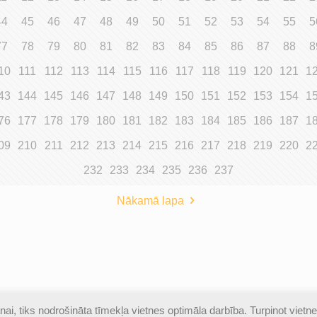
44
45
46
47
48
49
50
51
52
53
54
55
5
77
78
79
80
81
82
83
84
85
86
87
88
8
10
111
112
113
114
115
116
117
118
119
120
121
1
43
144
145
146
147
148
149
150
151
152
153
154
1
76
177
178
179
180
181
182
183
184
185
186
187
1
09
210
211
212
213
214
215
216
217
218
219
220
2
232
233
234
235
236
237
Nākamā lapa
ai, tiks nodrošināta tīmekļa vietnes optimāla darbība. Turpinot vietne
izsargātas |
Piekļūstamības paziņojums