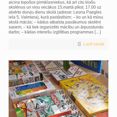
aicina topošos pirmklasniekus, kā arī citu klašu
skolēnus un viņu vecākus 15.martā plkst. 17.00 uz
atvērto durvju dienu skolā (adrese: Leona Paegles
iela 5, Valmiera), kurā pastāstīsim: – ko un kā mūsu
skolā mācās; – kādus atbalsta pasākumus skolēni
saņem; – kā tiek organizēts mācību un ārpusstundu
darbs; – kādas interešu izglītības programmas
[…]
Lasīt vairāk