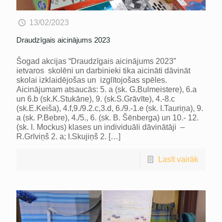
13/02/2023
Draudzīgais aicinājums 2023
Šogad akcijas “Draudzīgais aicinājums 2023”
ietvaros skolēni un darbinieki tika aicināti dāvināt
skolai izklaidējošas un izglītojošas spēles.
Aicinājumam atsaucās: 5. a (sk. G.Bulmeistere), 6.a
un 6.b (sk.K.Stukāne), 9. (sk.S.Grāvīte), 4.-8.c
(sk.E.Keiša), 4.f,9./9.2.c,3.d, 6./9.-1.e (sk. I.Tauriņa), 9.
a (sk. P.Bebre), 4./5., 6. (sk. B. Šēnberga) un 10.- 12.
(sk. I. Mockus) klases un individuāli dāvinātāji –
R.Grīviņš 2. a; I.Skujiņš 2.
[…]
Lasīt vairāk