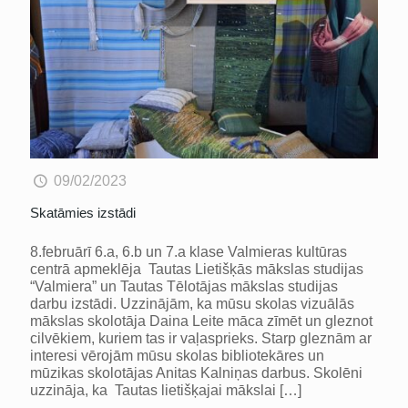
09/02/2023
Skatāmies izstādi
8.februārī 6.a, 6.b un 7.a klase Valmieras kultūras
centrā apmeklēja Tautas Lietišķās mākslas studijas
“Valmiera” un Tautas Tēlotājas mākslas studijas
darbu izstādi. Uzzinājām, ka mūsu skolas vizuālās
mākslas skolotāja Daina Leite māca zīmēt un gleznot
cilvēkiem, kuriem tas ir vaļasprieks. Starp gleznām ar
interesi vērojām mūsu skolas bibliotekāres un
mūzikas skolotājas Anitas Kalniņas darbus. Skolēni
uzzināja, ka Tautas lietišķajai mākslai
[…]