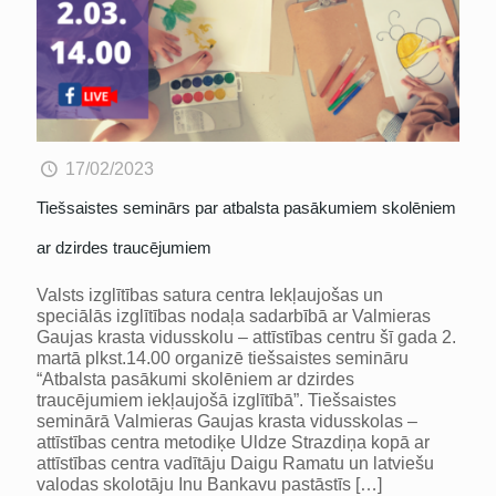
17/02/2023
Tiešsaistes seminārs par atbalsta pasākumiem skolēniem
ar dzirdes traucējumiem
Valsts izglītības satura centra Iekļaujošas un
speciālās izglītības nodaļa sadarbībā ar Valmieras
Gaujas krasta vidusskolu – attīstības centru šī gada 2.
martā plkst.14.00 organizē tiešsaistes semināru
“Atbalsta pasākumi skolēniem ar dzirdes
traucējumiem iekļaujošā izglītībā”. Tiešsaistes
seminārā Valmieras Gaujas krasta vidusskolas –
attīstības centra metodiķe Uldze Strazdiņa kopā ar
attīstības centra vadītāju Daigu Ramatu un latviešu
valodas skolotāju Inu Bankavu pastāstīs
[…]