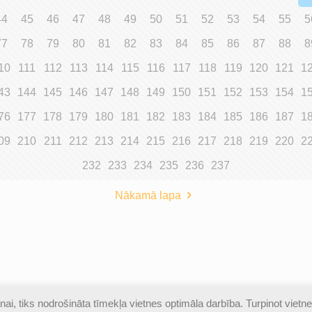
44
45
46
47
48
49
50
51
52
53
54
55
5
77
78
79
80
81
82
83
84
85
86
87
88
8
10
111
112
113
114
115
116
117
118
119
120
121
1
43
144
145
146
147
148
149
150
151
152
153
154
1
76
177
178
179
180
181
182
183
184
185
186
187
1
09
210
211
212
213
214
215
216
217
218
219
220
2
232
233
234
235
236
237
Nākamā lapa
ai, tiks nodrošināta tīmekļa vietnes optimāla darbība. Turpinot vietne
izsargātas |
Piekļūstamības paziņojums