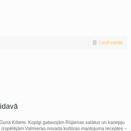
Lasīt vairāk
aidavā
ās Guna Ķibere. Kopīgi gatavojām Rūjienas salātus un kaņepju
lē izspēlējām Valmieras novada kultūras mantojuma receptes –