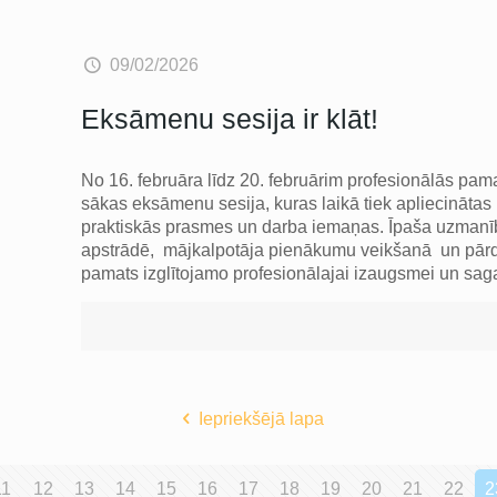
09/02/2026
Eksāmenu sesija ir klāt!
No 16. februāra līdz 20. februārim profesionālās pam
sākas eksāmenu sesija, kuras laikā tiek apliecināta
praktiskās prasmes un darba iemaņas. Īpaša uzmanīb
apstrādē, mājkalpotāja pienākumu veikšanā un pārde
pamats izglītojamo profesionālajai izaugsmei un sa
Iepriekšējā lapa
11
12
13
14
15
16
17
18
19
20
21
22
2