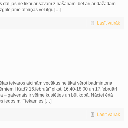
s dalījās ne tikai ar savām zināšanām, bet arī ar dažādām
glītojamo atmiņās vēl ilgi.
[…]
Lasīt vairāk
ēļas ietvaros aicinām vecākus ne tikai vērot badmintona
ērniem ! Kad? 16.februārī plkst. 16.40-18.00 un 17.februārī
 – galvenais ir vēlme kustēties un būt kopā. Nāciet ērtā
es iedosim. Tiekamies
[…]
Lasīt vairāk