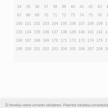
34
35
36
37
38
39
40
41
42
43
67
68
69
70
71
72
73
74
75
76
100
101
102
103
104
105
106
107
108
109
1
133
134
135
136
137
138
139
140
141
142
1
166
167
168
169
170
171
172
173
174
175
1
199
200
201
202
203
204
205
206
207
208
2
Šī tīmekļa vietne izmanto sīkdatnes. Piekrītot sīkdatņu izmantošan
© Valmieras Gaujas krasta vidusskola | Visas autortiesības a