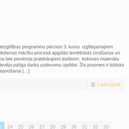
atizglītības programmu pieciem 3. kursu izglītojamajiem
s ikdienas mācību procesā apgūtās teorētiskās zināšanas un
a tiek pievērsta praktiskajiem darbiem: koksnes materiālu
vēja palīga darba uzdevumu izpildei. Šīs prasmes ir būtisks
gatavošanai
[…]
Lasīt vairāk
3
24
25
26
27
28
29
30
31
32
33