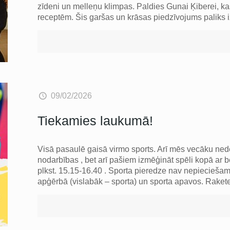
zīdeni un melleņu klimpas. Paldies Gunai Ķiberei, ka
receptēm. Šis garšas un krāsas piedzīvojums paliks iz
09/02/2026
Tiekamies laukumā!
Visā pasaulē gaisā virmo sports. Arī mēs vecāku ned
nodarbības , bet arī pašiem izmēģināt spēli kopā ar b
plkst. 15.15-16.40 . Sporta pieredze nav nepieciešama
apģērbā (vislabāk – sporta) un sporta apavos. Raket