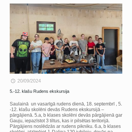
20/09/2024
5.-12. klašu Rudens ekskursija
Saulainā un vasarīgā rudens dienā, 18. septembrī , 5.
-12. klašu skolēni devās Rudens ekskursijā –
pārgājienā. 5.a, b klases skolēni devās pārgājienā gar
Gauju, iepazīstot 3 tiltus, kas ir pilsētas teritorijā.
Pārgājiens noslēdzās ar rudens pikniku. 6.a, b klases
skolēni, atzīmējot J. Daliņa 120 jubileju, devās pa