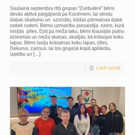
Saulainā septembra rītā grupas “Zvirbulēni” bērni
devās aktīvā pārgājienā pa Kocēniem, lai vērotu
dabas skaitumu un uzzinātu, kādas pārmaiņas dabā
notiek rudenī. Bērnu uzmanību piesaistīja ezers, kurā
rosījās pīles. Ejot pa meža taku, bērni klausījās putnu
dziesmas un meža skaņas, skatījās, kā krāsojas koku
lapas. Bērni lasīja krāsainas koku lapas, zīles,
čiekurus, zariņus, lai tos grupiņā kopā aplūkotu,
izpētītu un
[…]
Lasīt vairāk