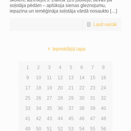
soļotāja pēdām – aplūkoja sienas gleznojumu,
iepazina un iemēģināja soļotāja vārdā nosaukto
[…]
Lasīt vairāk
Iepriekšējā lapa
1
2
3
4
5
6
7
8
9
10
11
12
13
14
15
16
17
18
19
20
21
22
23
24
25
26
27
28
29
30
31
32
33
34
35
36
37
38
39
40
41
42
43
44
45
46
47
48
49
50
51
52
53
54
55
56