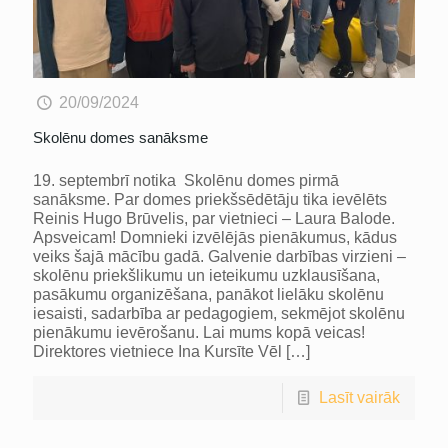
20/09/2024
Skolēnu domes sanāksme
19. septembrī notika Skolēnu domes pirmā
sanāksme. Par domes priekšsēdētāju tika ievēlēts
Reinis Hugo Brūvelis, par vietnieci – Laura Balode.
Apsveicam! Domnieki izvēlējās pienākumus, kādus
veiks šajā mācību gadā. Galvenie darbības virzieni –
skolēnu priekšlikumu un ieteikumu uzklausīšana,
pasākumu organizēšana, panākot lielāku skolēnu
iesaisti, sadarbība ar pedagogiem, sekmējot skolēnu
pienākumu ievērošanu. Lai mums kopā veicas!
Direktores vietniece Ina Kursīte Vēl
[…]
Lasīt vairāk