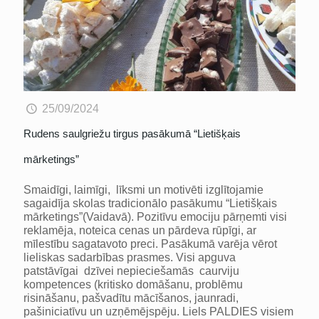
25/09/2024
Rudens saulgriežu tirgus pasākumā “Lietišķais
mārketings”
Smaidīgi, laimīgi, līksmi un motivēti izglītojamie
sagaidīja skolas tradicionālo pasākumu “Lietišķais
mārketings”(Vaidavā). Pozitīvu emociju pārņemti visi
reklamēja, noteica cenas un pārdeva rūpīgi, ar
mīlestību sagatavoto preci. Pasākumā varēja vērot
lieliskas sadarbības prasmes. Visi apguva
patstāvīgai dzīvei nepieciešamās caurviju
kompetences (kritisko domāšanu, problēmu
risināšanu, pašvadītu mācīšanos, jaunradi,
pašiniciatīvu un uzņēmējspēju. Liels PALDIES visiem