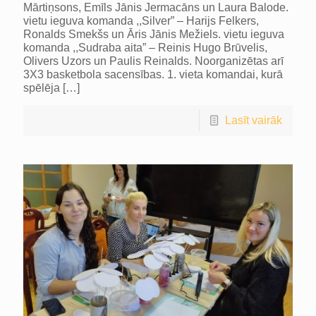
Mārtiņsons, Emīls Jānis Jermacāns un Laura Balode.
vietu ieguva komanda ,,Silver” – Harijs Felkers,
Ronalds Smekšs un Āris Jānis Mežiels. vietu ieguva
komanda ,,Sudraba aita” – Reinis Hugo Brūvelis,
Olivers Uzors un Paulis Reinalds. Noorganizētas arī
3X3 basketbola sacensības. 1. vieta komandai, kurā
spēlēja
[…]
Lasīt vairāk