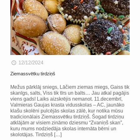
12/12/2024
Ziemassvētku tirdziņš
Mežus pārklāj sniegs, Lāčiem ziemas miegs, Gaiss tik
skanīgs, salts, Viss tik tīrs un balts… Jau atkal pagājis
viens gads! Laiks aizskrējis nemanot. 11.decembrī,
Valmieras Gaujas krasta vidusskolas – AC, jaunāko
klašu skolēni pulcējās skolas zālē, kur notika mūsu
tradicionālais Ziemassvētku tirdziņš. Šogad tirdziņu
atklājām ar visiem zināmo dziesmu “Zvaniņš skan”,
kuru mums nodziedāja skolas internāta bērni un
skolotājas. Tirdziņš
[…]