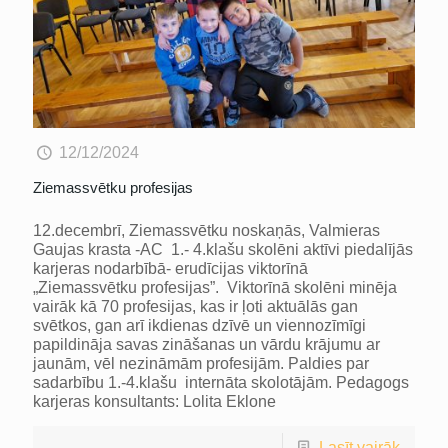
12/12/2024
Ziemassvētku profesijas
12.decembrī, Ziemassvētku noskaņās, Valmieras
Gaujas krasta -AC 1.- 4.klašu skolēni aktīvi piedalījās
karjeras nodarbībā- erudīcijas viktorīnā
„Ziemassvētku profesijas”. Viktorīnā skolēni minēja
vairāk kā 70 profesijas, kas ir ļoti aktuālās gan
svētkos, gan arī ikdienas dzīvē un viennozīmīgi
papildināja savas zināšanas un vārdu krājumu ar
jaunām, vēl nezināmām profesijām. Paldies par
sadarbību 1.-4.klašu internāta skolotājām. Pedagogs
karjeras konsultants: Lolita Eklone
Lasīt vairāk