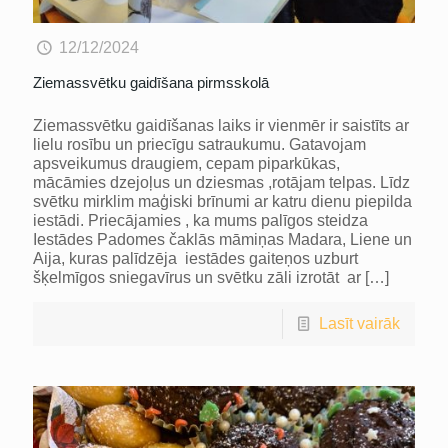
12/12/2024
Ziemassvētku gaidīšana pirmsskolā
Ziemassvētku gaidīšanas laiks ir vienmēr ir saistīts ar
lielu rosību un priecīgu satraukumu. Gatavojam
apsveikumus draugiem, cepam piparkūkas,
mācāmies dzejoļus un dziesmas ,rotājam telpas. Līdz
svētku mirklim maģiski brīnumi ar katru dienu piepilda
iestādi. Priecājamies , ka mums palīgos steidza
Iestādes Padomes čaklās māmiņas Madara, Liene un
Aija, kuras palīdzēja iestādes gaiteņos uzburt
šķelmīgos sniegavīrus un svētku zāli izrotāt ar
[…]
Lasīt vairāk