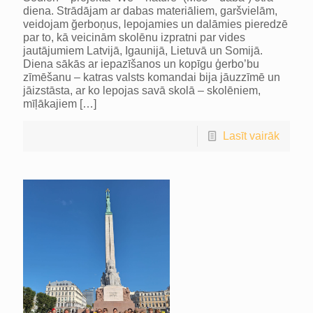
diena. Strādājam ar dabas materiāliem, garšvielām,
veidojam ğerboņus, lepojamies un dalāmies pieredzē
par to, kā veicinām skolēnu izpratni par vides
jautājumiem Latvijā, Igaunijā, Lietuvā un Somijā.
Diena sākās ar iepazīšanos un kopīgu ģerbo’bu
zīmēšanu – katras valsts komandai bija jāuzzīmē un
jāizstāsta, ar ko lepojas savā skolā – skolēniem,
mīļākajiem
[…]
Lasīt vairāk