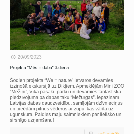
20/09/2023
Projekta “Mēs = daba” 3.diena
Šodien projekta “We = nature” ietvaros devāmies
izzinošā ekskursijā uz Dikļiem. Apmeklējām Mini ZOO
“Mežiņi”, Vika pasaku parku un devāmies fantastiskā
piedzīvojumā pa dabas taku “Mežurgās”. Iepazinām
Latvijas dabas daudzveidību, samīļojām dzīvnieciņus
un pieēdām pilnus vēderus ar zupu, kas vārīta uz
ugunskura. Paldies māju saimniekiem par lielisko un
sirsnīgo uzņemšanu!
Lasīt vairāk