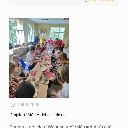
19/09/2023
Projekta “Mēs = daba” 2.diena
Ŝodien – projekta “We = nature” (Mēs = daba”) otrā