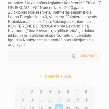
organizē 3.iekļaujošās izglītības konferenci “IEKĻAUT
UN IEKĻAUTIES” Norises laiks: 2023.gada
23.oktobris Norises vieta: Valmieras sākumskola,
Leona Paegles iela 40, Valmiera, Valmieras novads
Pieteikšanās : https://ej.uz/ieklaujosakonference
KONFERENCES PROGRAMMA Lektore: Tīna
Kiviranda (Tiina Kivirand), izglītības zinātņu doktore,
iekļaujošās izglītības eksperte, Tartu universitāte,
Igaunija Konferencē tiks nodrošināts tulkojums no
angļu
[…]
Lasīt vairāk
Iepriekšējā lapa
1
2
3
4
5
6
7
8
9
10
11
12
13
14
15
16
17
18
19
20
21
22
23
24