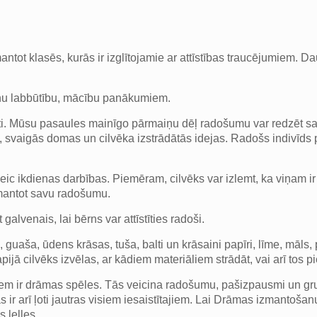
ntot klasēs, kurās ir izglītojamie ar attīstības traucējumiem. 
lēnu labbūtību, mācību panākumiem.
itāti. Mūsu pasaules mainīgo pārmaiņu dēļ radošumu var redzēt s
, svaigās domas un cilvēka izstrādātās idejas. Radošs indivīds p
eic ikdienas darbības. Piemēram, cilvēks var izlemt, ka viņam ir v
zmantot savu radošumu.
lvenais, lai bērns var attīstīties radoši.
gle, guaša, ūdens krāsas, tuša, balti un krāsaini papīri, līme, māls
rapijā cilvēks izvēlas, ar kādiem materiāliem strādāt, vai arī tos
iem ir drāmas spēles. Tās veicina radošumu, pašizpausmi un grupu 
ir arī ļoti jautras visiem iesaistītajiem. Lai Drāmas izmantošan
 lelles.