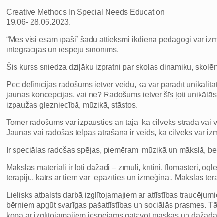
Creative Methods In Special Needs Education
19.06- 28.06.2023.
“Mēs visi esam īpaši” šādu attieksmi ikdienā pedagogi var izma
integrācijas un iespēju sinonīms.
Šis kurss sniedza dziļāku izpratni par skolas dinamiku, sko
Pēc definīcijas radošums ietver veidu, kā var parādīt unikal
jaunas koncepcijas, vai ne? Radošums ietver šīs ļoti unikālās
izpaužas glezniecībā, mūzikā, stāstos.
Tomēr radošums var izpausties arī tajā, kā cilvēks strādā vai v
Jaunas vai radošas telpas atrašana ir veids, kā cilvēks var i
Ir speciālas radošas spējas, piemēram, mūzikā un mākslā, bet ga
Mākslas materiāli ir ļoti dažādi – zīmuļi, krītiņi, flomāsteri, o
terapiju, katrs ar tiem var iepazīties un izmēģināt. Mākslas te
Lielisks atbalsts darbā izglītojamajiem ar attīstības traucējum
bērniem apgūt svarīgas pašattīstības un sociālās prasmes. Tās 
kopā ar izglītojamajiem iespējams gatavot maskas un dažādas