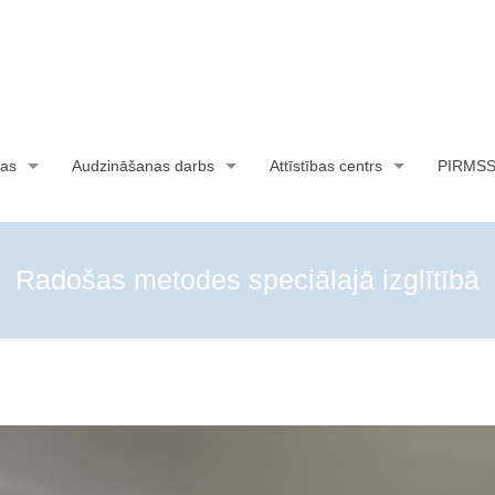
as
Audzināšanas darbs
Attīstības centrs
PIRMS
Radošas metodes speciālajā izglītībā