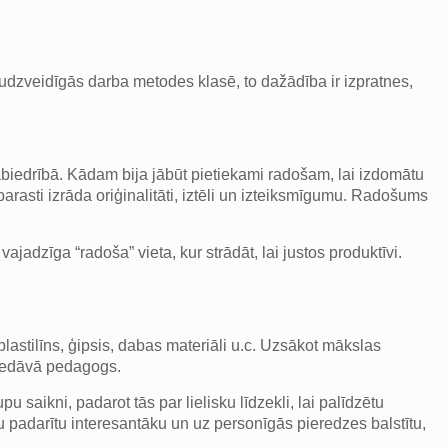
Daudzveidīgās darba metodes klasē, to dažādība ir izpratnes,
abiedrībā. Kādam bija jābūt pietiekami radošam, lai izdomātu
arasti izrāda oriģinalitāti, iztēli un izteiksmīgumu. Radošums
ajadzīga “radoša” vieta, kur strādāt, lai justos produktīvi.
, plastilīns, ģipsis, dabas materiāli u.c. Uzsākot mākslas
 piedāvā pedagogs.
saikni, padarot tās par lielisku līdzekli, lai palīdzētu
u padarītu interesantāku un uz personīgās pieredzes balstītu,