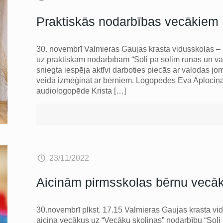
Praktiskās nodarbības vecākiem
30. novembrī Valmieras Gaujas krasta vidusskolas – a
uz praktiskām nodarbībām “Soli pa solim runas un va
sniegta iespēja aktīvi darboties piecās ar valodas jo
veidā izmēģināt ar bērniem. Logopēdes Eva Aplociņa,
audiologopēde Krista
[…]
23/11/2022
Aicinām pirmsskolas bērnu vecāk
30.novembrī plkst. 17.15 Valmieras Gaujas krasta vidu
aicina vecākus uz “Vecāku skoliņas” nodarbību “Soli