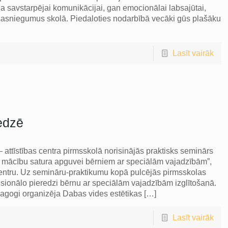
a savstarpējai komunikācijai, gan emocionālai labsajūtai,
 sasniegumus skolā. Piedaloties nodarbībā vecāki gūs plašāku
Lasīt vairāk
edzē
 attīstības centra pirmsskolā norisinājās praktisks seminārs
i mācību satura apguvei bērniem ar speciālām vajadzībām”,
u centru. Uz semināru-praktikumu kopā pulcējās pirmsskolas
esionālo pieredzi bērnu ar speciālām vajadzībām izglītošanā.
agogi organizēja Dabas vides estētikas
[…]
Lasīt vairāk