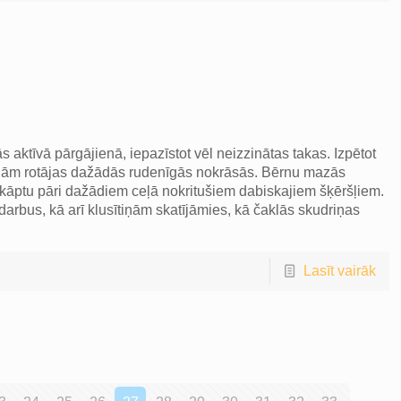
ās aktīvā pārgājienā, iepazīstot vēl neizzinātas takas. Izpētot
ojām rotājas dažādās rudenīgās nokrāsās. Bērnu mazās
pārkāptu pāri dažādiem ceļā nokritušiem dabiskajiem šķēršļiem.
darbus, kā arī klusītiņām skatījāmies, kā čaklās skudriņas
Lasīt vairāk