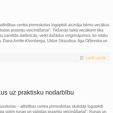
ttīstības centra pirmsskolas logopēdi aicināja bērnu vecākus
lodas prasmju veicināšanai”. Tikšanās laikā vecākiem tika
mu saistītās darbnīcās, veikt dažādus vingrinājumus, ko rotaļu
 Dana Arnīte-Kleinberga, Uldze Strazdiņa, Ilga Oļševska un
Lasīt vairāk
us uz praktisku nodarbību
sskolas – attīstības centra pirmsskolas skolotāji logopēdi
 pa solim runas un valodas prasmju veicināšanai”. Runas un