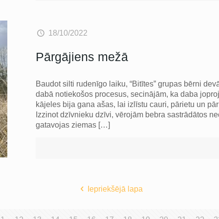
18/10/2022
Pārgājiens mežā
Baudot silti rudenīgo laiku, “Bitītes” grupas bērni dev
dabā notiekošos procesus, secinājām, ka daba jopr
kājeles bija gana ašas, lai izlīstu cauri, pārietu un 
Izzinot dzīvnieku dzīvi, vērojām bebra sastrādātos ne
gatavojas ziemas
[…]
Iepriekšējā lapa