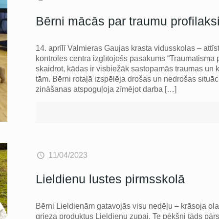
Bērni mācās par traumu profilaks
14. aprīlī Valmieras Gaujas krasta vidusskolas – attīs
kontroles centra izglītojošs pasākums “Traumatisma 
skaidrot, kādas ir visbiežāk sastopamās traumas un k
tām. Bērni rotaļā izspēlēja drošas un nedrošas situāci
zināšanas atspoguļoja zīmējot darba
[…]
11/04/2023
Lieldienu lustes pirmsskolā
Bērni Lieldienām gatavojās visu nedēļu – krāsoja olas
grieza produktus Lieldienu zupai. Te pēkšņi tāds pār