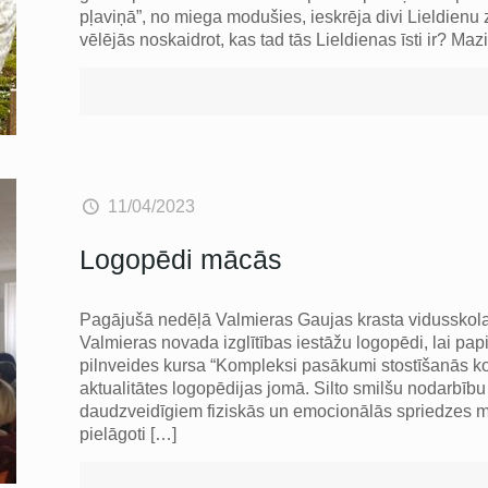
pļaviņā”, no miega modušies, ieskrēja divi Lieldienu 
vēlējās noskaidrot, kas tad tās Lieldienas īsti ir? Maz
11/04/2023
Logopēdi mācās
Pagājušā nedēļā Valmieras Gaujas krasta vidusskolas 
Valmieras novada izglītības iestāžu logopēdi, lai p
pilnveides kursa “Kompleksi pasākumi stostīšanās ko
aktualitātes logopēdijas jomā. Silto smilšu nodarbīb
daudzveidīgiem fiziskās un emocionālās spriedzes ma
pielāgoti
[…]