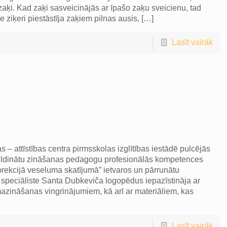
zaķi. Kad zaķi sasveicinājās ar īpašo zaķu sveicienu, tad
ie ziķeri piestāstīja zaķiem pilnas ausis,
[…]
Lasīt vairāk
– attīstības centra pirmsskolas izglītības iestādē pulcējās
apildinātu zināšanas pedagogu profesionālās kompetences
rekcijā veseluma skatījumā” ietvaros un pārrunātu
u speciāliste Santa Dubkeviča logopēdus iepazīstināja ar
zināšanas vingrinājumiem, kā arī ar materiāliem, kas
Lasīt vairāk