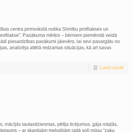
i
tības centra pirmsskolā notika Slimību profilakses un
profilakse”. Pasākuma mērķis – bērniem piemērotā veidā
ādi piesardzības pasākumi jāievēro, lai sevi pasargātu no
jas, analizēja attēlā redzamas situācijas, kā arī savas
Lasīt vairāk
, mācījās tautasdziesmas, pētīja ticējumus, gāja rotaļās,
steigums – ar skanīgām melodijām raitā solī mūsu “zaķu