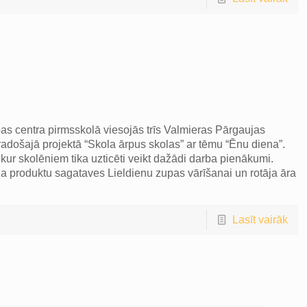
ības centra pirmsskolā viesojās trīs Valmieras Pārgaujas
radošajā projektā “Skola ārpus skolas” ar tēmu “Ēnu diena”.
kur skolēniem tika uzticēti veikt dažādi darba pienākumi.
a produktu sagataves Lieldienu zupas vārīšanai un rotāja āra
Lasīt vairāk