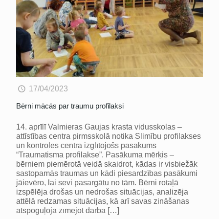
17/04/2023
Bērni mācās par traumu profilaksi
14. aprīlī Valmieras Gaujas krasta vidusskolas –
attīstības centra pirmsskolā notika Slimību profilakses
un kontroles centra izglītojošs pasākums
“Traumatisma profilakse”. Pasākuma mērķis –
bērniem piemērotā veidā skaidrot, kādas ir visbiežāk
sastopamās traumas un kādi piesardzības pasākumi
jāievēro, lai sevi pasargātu no tām. Bērni rotaļā
izspēlēja drošas un nedrošas situācijas, analizēja
attēlā redzamas situācijas, kā arī savas zināšanas
atspoguļoja zīmējot darba
[…]