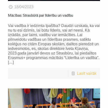
18/04/2023
Mācības Strasbūrā par līderību un vadību
Vai vadība ir iedzimta īpašība? Daudzi uzskata, ka vai
nu tu esi dzimis, lai būtu līderis, vai arī neesi. Kā
izrādās, par laimi, vadību var iemācīties. Lai
pilnveidotu vadības un līderības prasmes, satiktu
kolēģus no citām Eiropas skolām, dalītos pieredzē un
iedvesmotos, es, skolas direktore Iveta Kļaviņa,
2023.gada janvārī devos uz Strasbūru, lai piedalītos
Erasmus+ programmas mācībās “Līderība un vadība”.
[…]
Lasīt vairāk