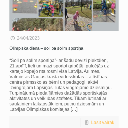
24/04/2023
Olimpiskā diena – soli pa solim sportiņā
“Soli pa solim sportiņā”- ar šādu devīzi piektdien,
21.aprīlī, lieli un mazi sportot gribētāji pulcējās uz
kārtējo kopējo rīta rosmi visā Latvijā. Arī mēs,
Valmieras Gaujas krasta vidusskolas – attīstības
centra pirmsskolas bērni un pedagogi, aktīvi
izvingrojām Lapsiņas Tutas vingrojamo dziesmiņu.
Turpinājumā piedalījāmies dažādās sportiskajās
aktivitātēs un veiklības stafetēs. Tikām lutināti ar
saulainiem laikapstākļiem, putnu dziesmām un
Latvijas Olimpiskās komitejas
[…]
Lasīt vairāk