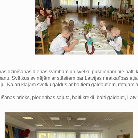
 otrās dzimšanas dienas svinībām un svētku pusdienām pie balti 
anu. Svētkus svinējām ar stāstiem par Latvijas neatkarības atja
tviju. Kā arī klājām svētku galdus ar baltiem galdautiem, rotājām
nas prieks, piederības sajūta, balti krekli, balti galdauti, Lat