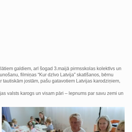
klātiem galdiem, arī šogad 3.maijā pirmsskolas kolektīvs un
unošanu, filmiņas “Kur dzīvo Latvija” skatīšanos, bērnu
 ar tautiskām jostām, pašu gatavotiem Latvijas karodziņiem,
vijas valsts karogs un visam pāri – lepnums par savu zemi un