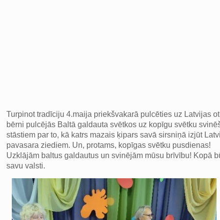
Turpinot tradīciju 4.maija priekšvakarā pulcēties uz Latvijas
bērni pulcējās Baltā galdauta svētkos uz kopīgu svētku svinēš
stāstiem par to, kā katrs mazais ķipars savā sirsniņā izjūt La
pavasara ziediem. Un, protams, kopīgas svētku pusdienas!
Uzklājām baltus galdautus un svinējām mūsu brīvību! Kopā būša
savu valsti.