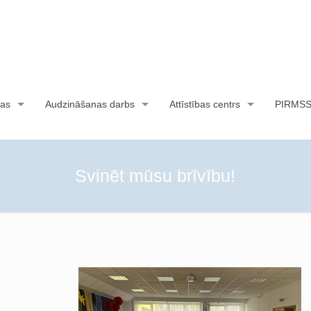
as
Audzināšanas darbs
Attīstības centrs
PIRMS
Svinēt mūsu brīvību!