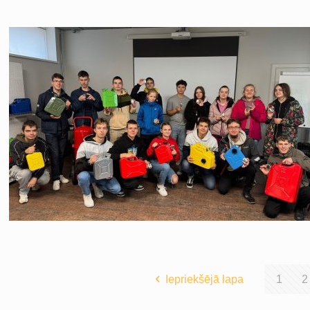
Iepriekšējā lapa
1
2