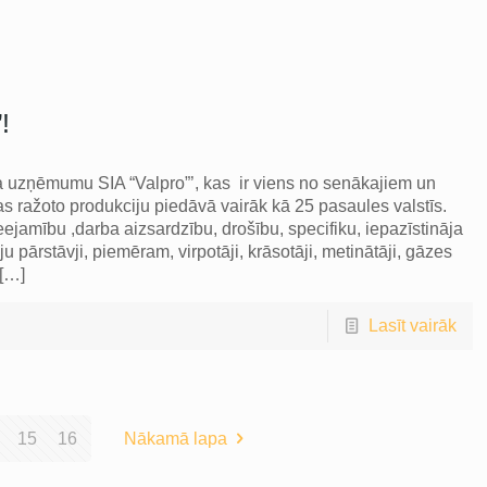
!
ja uzņēmumu SIA “Valpro”’, kas ir viens no senākajiem un
 ražoto produkciju piedāvā vairāk kā 25 pasaules valstīs.
jamību ,darba aizsardzību, drošību, specifiku, iepazīstināja
pārstāvji, piemēram, virpotāji, krāsotāji, metinātāji, gāzes
[…]
Lasīt vairāk
15
16
Nākamā lapa