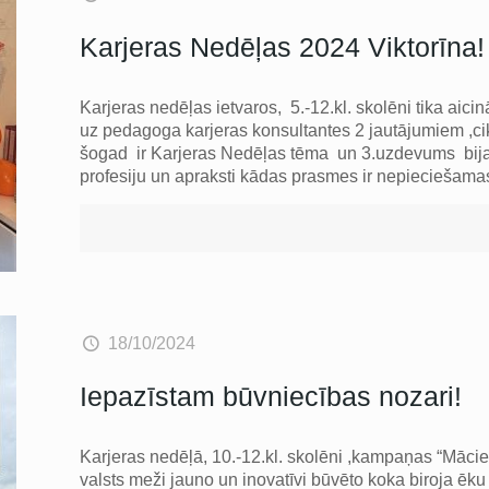
Karjeras Nedēļas 2024 Viktorīna!
Karjeras nedēļas ietvaros, 5.-12.kl. skolēni tika aicinā
uz pedagoga karjeras konsultantes 2 jautājumiem ,ci
šogad ir Karjeras Nedēļas tēma un 3.uzdevums bija
profesiju un apraksti kādas prasmes ir nepieciešamas 
18/10/2024
Iepazīstam būvniecības nozari!
Karjeras nedēļā, 10.-12.kl. skolēni ,kampaņas “Mācies
valsts meži jauno un inovatīvi būvēto koka biroja ēk