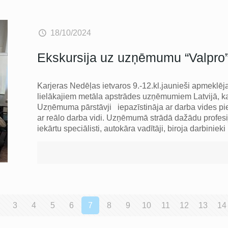
18/10/2024
Ekskursija uz uzņēmumu “Valpro”
Karjeras Nedēļas ietvaros 9.-12.kl.jaunieši apmeklē
lielākajiem metāla apstrādes uzņēmumiem Latvijā, kas
Uzņēmuma pārstāvji iepazīstināja ar darba vides piee
ar reālo darba vidi. Uzņēmumā strādā dažādu profesiju 
iekārtu speciālisti, autokāra vadītāji, biroja darbinieki
3
4
5
6
7
8
9
10
11
12
13
14