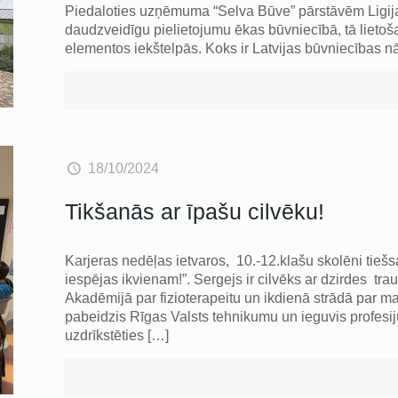
Piedaloties uzņēmuma “Selva Būve” pārstāvēm Ligijai
daudzveidīgu pielietojumu ēkas būvniecībā, tā lietoš
elementos iekštelpās. Koks ir Latvijas būvniecības n
18/10/2024
Tikšanās ar īpašu cilvēku!
Karjeras nedēļas ietvaros, 10.-12.klašu skolēni tiešs
iespējas ikvienam!”. Sergejs ir cilvēks ar dzirdes t
Akadēmijā par fizioterapeitu un ikdienā strādā par ma
pabeidzis Rīgas Valsts tehnikumu un ieguvis profesij
uzdrīkstēties
[…]