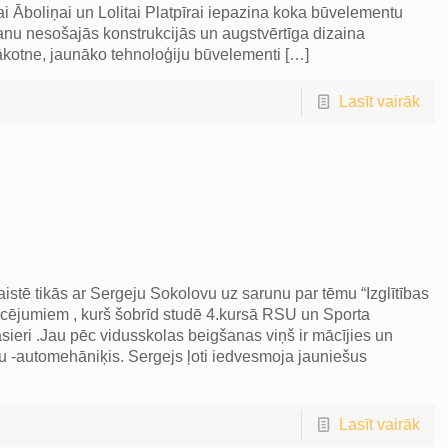
 Āboliņai un Lolitai Platpīrai iepazina koka būvelementu
anu nesošajās konstrukcijās un augstvērtīga dizaina
ākotne, jaunāko tehnoloģiju būvelementi
[…]
Lasīt vairāk
aistē tikās ar Sergeju Sokolovu uz sarunu par tēmu “Izglītības
raucējumiem , kurš šobrīd studē 4.kursā RSU un Sporta
sieri .Jau pēc vidusskolas beigšanas viņš ir mācījies un
u -automehāniķis. Sergejs ļoti iedvesmoja jauniešus
Lasīt vairāk