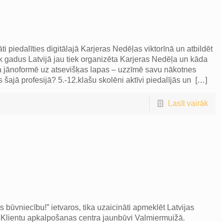
ti piedalīties digitālajā Karjeras Nedēļas viktorīnā un atbildēt
k gadus Latvijā jau tiek organizēta Karjeras Nedēļa un kāda
 jānoformē uz atsevišķas lapas – uzzīmē savu nākotnes
šajā profesijā? 5.-12.klašu skolēni aktīvi piedalījās un
[…]
Lasīt vairāk
 būvniecību!” ietvaros, tika uzaicināti apmeklēt Latvijas
u Klientu apkalpošanas centra jaunbūvi Valmiermuižā.