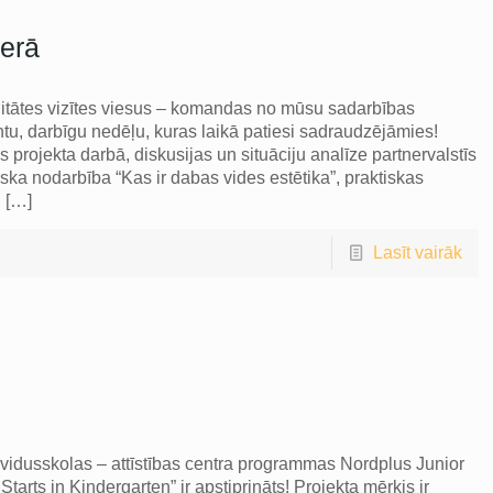
ierā
itātes vizītes viesus – komandas no mūsu sadarbības
tu, darbīgu nedēļu, kuras laikā patiesi sadraudzējāmies!
 projekta darbā, diskusijas un situāciju analīze partnervalstīs
tiska nodarbība “Kas ir dabas vides estētika”, praktiskas
u
[…]
Lasīt vairāk
 vidusskolas – attīstības centra programmas Nordplus Junior
Starts in Kindergarten” ir apstiprināts! Projekta mērķis ir