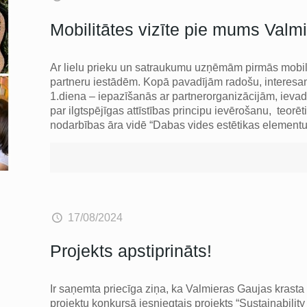
Mobilitātes vizīte pie mums Valm
Ar lielu prieku un satraukumu uzņēmām pirmās mobil
partneru iestādēm. Kopā pavadījām radošu, interesan
1.diena – iepazīšanās ar partnerorganizācijām, ievads
par ilgtspējīgas attīstības principu ievērošanu, teorē
nodarbības āra vidē “Dabas vides estētikas element
17/08/2024
Projekts apstiprināts!
Ir saņemta priecīga ziņa, ka Valmieras Gaujas krasta
projektu konkursā iesniegtais projekts “Sustainability 