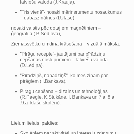
latviešu valoda (J.Krauja).
”Trīs vienā”- nosaki mērinsrumentu nosaukumus
– dabaszinātnes (I.Ulase),
nosaki valstis pēc dotajiem magnētiņiem –
ģeogrāfija ( B.Sedlova),
Ziemassvētku cimdiņa krāsošana – vizuālā māksla.
”Pīrāgu recepte”- jautājumi par pīrādziņu
cepšanas noslēpumiem – latviešu valoda
(D.Lediņa).
”Pīrādziņš, nabadziņš”- ko mēs zinām par
pīrāgiem ( I.Bankava).
Pīrāgu cepšana – dizains un tehnoloģijas
(R.Paegle, K.Stukāne, I. Bankava un 7.a, 8.a
,9.a klašu skolēni).
Lielum lielais paldies:
Skolēniem par aktivitāti un interesi uzdevumu