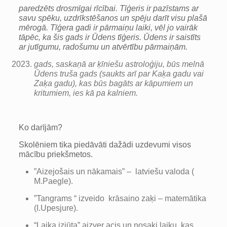
paredzēts drosmīgai rīcībai. Tīģeris ir pazīstams ar
savu spēku, uzdrīkstēšanos un spēju darīt visu plašā
mērogā. Tīģera gadi ir pārmaiņu laiki, vēl jo vairāk
tāpēc, ka šis gads ir Ūdens tīģeris. Ūdens ir saistīts
ar jutīgumu, radošumu un atvērtību pārmaiņām.
gads
, saskaņā ar ķīniešu astroloģiju, būs melnā
Ūdens truša gads (saukts arī par Kaķa gadu vai
Zaķa gadu), kas būs bagāts ar kāpumiem un
kritumiem, ies kā pa kalniem.
Ko darījām?
Skolēniem tika piedāvāti dažādi uzdevumi visos
mācību priekšmetos.
”Aizejošais un nākamais” – latviešu valoda (
M.Paegle).
”Tangrams “ izveido krāsaino zaķi – matemātika
(I.Upesjure).
“Laika izjūta” aizver acis un nosaki laiku, kas