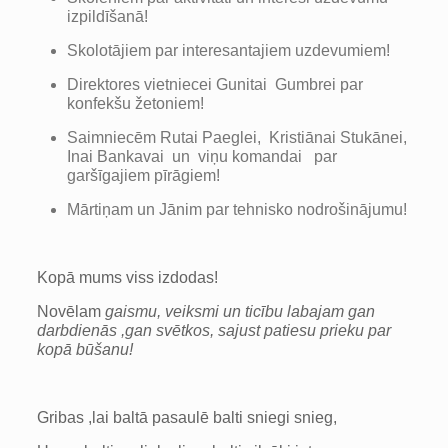
izpildīšanā!
Skolotājiem par interesantajiem uzdevumiem!
Direktores vietniecei Gunitai Gumbrei par
konfekšu žetoniem!
Saimniecēm Rutai Paeglei, Kristiānai Stukānei,
Inai Bankavai un viņu komandai par
garšīgajiem pīrāgiem!
Mārtiņam un Jānim par tehnisko nodrošinājumu!
Kopā mums viss izdodas!
Novēlam
gaismu, veiksmi un ticību labajam gan
darbdienās ,gan svētkos, sajust patiesu prieku par
kopā būšanu!
Gribas ,lai baltā pasaulē balti sniegi snieg,