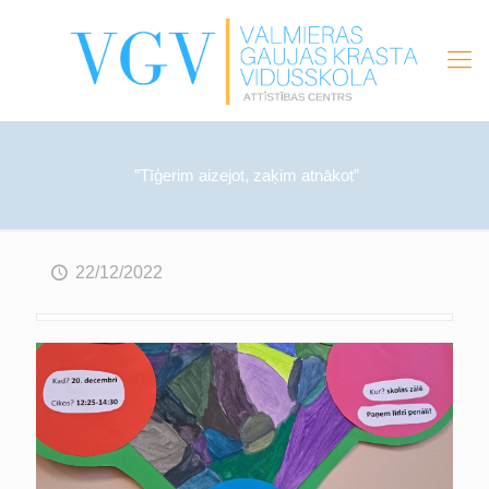
”Tīģerim aizejot, zaķim atnākot”
22/12/2022