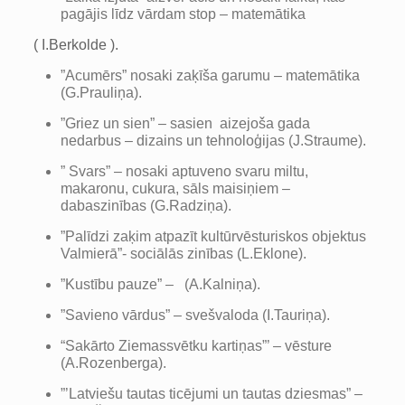
pagājis līdz vārdam stop – matemātika
( I.Berkolde ).
”Acumērs” nosaki zaķīša garumu – matemātika
(G.Prauliņa).
”Griez un sien” – sasien aizejoša gada
nedarbus – dizains un tehnoloģijas (J.Straume).
” Svars” – nosaki aptuveno svaru miltu,
makaronu, cukura, sāls maisiņiem –
dabaszinības (G.Radziņa).
”Palīdzi zaķim atpazīt kultūrvēsturiskos objektus
Valmierā”- sociālās zinības (L.Eklone).
”Kustību pauze” – (A.Kalniņa).
”Savieno vārdus” – svešvaloda (I.Tauriņa).
“Sakārto Ziemassvētku kartiņas”’ – vēsture
(A.Rozenberga).
”’Latviešu tautas ticējumi un tautas dziesmas” –