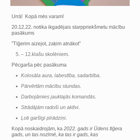
Urrā! Kopā mēs varam!
20.12.22. notika ikgadējais starppriekšmetu mācību
pasākums
”Tīģerim aizejot, zaķim atnākot”
– 12.klašu skolēniem.
Pēcgarša pēc pasākuma
Kolosāla aura, labestība, sadarbība.
Pārvērtām mācību stundas.
Darbojāmies jauktajās komandās.
Strādājām radoši un aktīvi.
Ļoti garšīgi pīrādziņi.
Kopā noskaidrojām, ka
2022. gads
ir Ūdens tīģera
gads, un tas nozīmē, ka tas ir gads, kas