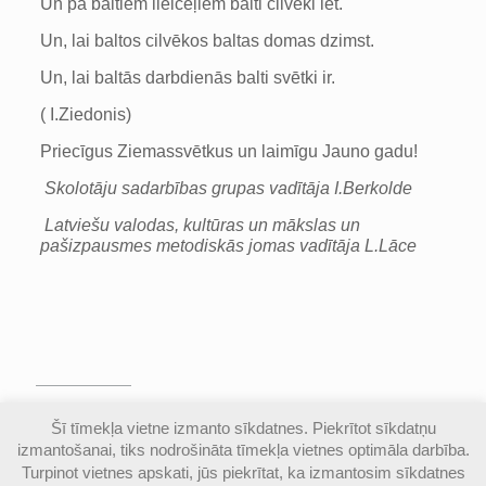
Un pa baltiem lielceļiem balti cilvēki iet.
Un, lai baltos cilvēkos baltas domas dzimst.
Un, lai baltās darbdienās balti svētki ir.
( I.Ziedonis)
Priecīgus Ziemassvētkus un laimīgu Jauno gadu!
Skolotāju sadarbības grupas vadītāja I.Berkolde
Latviešu valodas, kultūras un mākslas un
pašizpausmes metodiskās jomas vadītāja L.Lāce
© Valmieras Gaujas krasta vidusskola | Visas
Šī tīmekļa vietne izmanto sīkdatnes. Piekrītot sīkdatņu
autortiesības aizsargātas |
Piekļūstamības
izmantošanai, tiks nodrošināta tīmekļa vietnes optimāla darbība.
paziņojums
Turpinot vietnes apskati, jūs piekrītat, ka izmantosim sīkdatnes