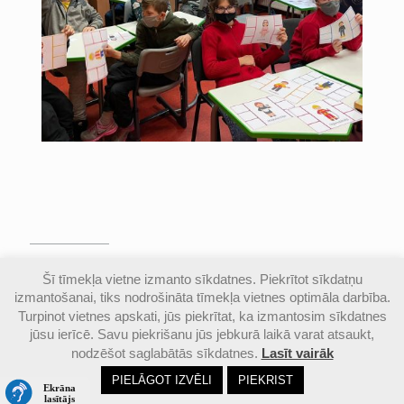
© Valmieras Gaujas krasta vidusskola | Visas
Šī tīmekļa vietne izmanto sīkdatnes. Piekrītot sīkdatņu
autortiesības aizsargātas |
Piekļūstamības
izmantošanai, tiks nodrošināta tīmekļa vietnes optimāla darbība.
paziņojums
Turpinot vietnes apskati, jūs piekrītat, ka izmantosim sīkdatnes
jūsu ierīcē. Savu piekrišanu jūs jebkurā laikā varat atsaukt,
nodzēšot saglabātās sīkdatnes.
Lasīt vairāk
Email
Google
Ph
PIELĀGOT IZVĒLI
PIEKRIST