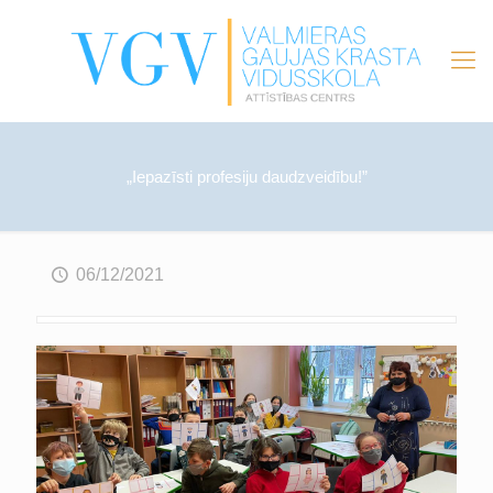
„Iepazīsti profesiju daudzveidību!”
06/12/2021