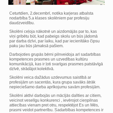
Ceturtdien, 2.decembrī, notika karjeras atbalsta
nodarbība 5.a klases skolēniem par profesiju
daudzveidību.
Skolēni ceļoja nākotnē un aizdomājās par to, kas
viņi gribētu būt, kad pabeigs skolu un būs jādomā
par darba dzīvi, par laiku, kad par iecienītāko čipsu
paku jau būs jāmaksā pašiem.
Darbojoties grupās bērni pilnveidoja arī sadarbības
kompetences prasmes un uzvedības kultūru
komunikācijā, kas ir ļoti svarīgas prasmes patstāvīgā
dzīvē, strādājot kolektīvā.
Skolēni veica dažādus uzdevumus saistībā ar
profesijām un sacentās, kura grupa savāks ātrāk
nepieciešamo darba aprīkojumu savām profesijām.
Skolēni aktīvi darbojās un mācījās dalīties ar citiem,
veicinot veselīgu konkurenci , ievērojot cieņpilnas
attiecības vienam pret otru, respektējot Es un Mēs,
prasmi veidot partnerību. Sadarbības kompetences ir