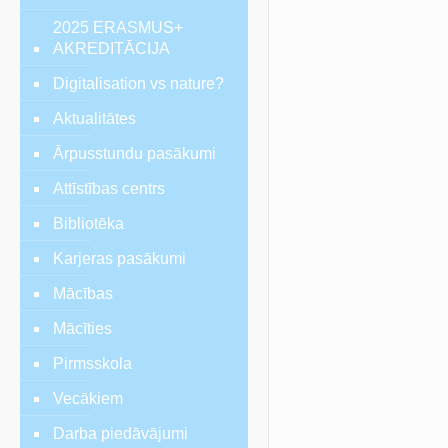
2025 ERASMUS+
AKREDITĀCIJA
Digitalisation vs nature?
Aktualitātes
Ārpusstundu pasākumi
Attīstības centrs
Bibliotēka
Karjeras pasākumi
Mācības
Mācīties
Pirmsskola
Vecākiem
Darba piedāvājumi