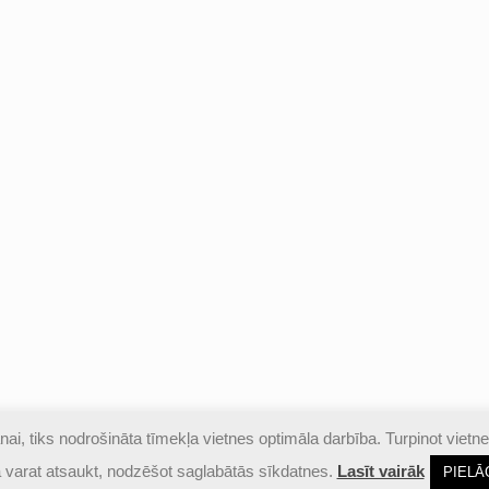
ai, tiks nodrošināta tīmekļa vietnes optimāla darbība. Turpinot vietne
izsargātas |
Piekļūstamības paziņojums
kā varat atsaukt, nodzēšot saglabātās sīkdatnes.
Lasīt vairāk
PIELĀ