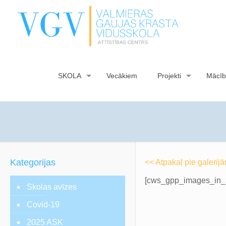
SKOLA
Vecākiem
Projekti
Mācīb
Kategorijas
<< Atpakaļ pie galerij
[cws_gpp_images_in_a
Skolas avīzes
Covid-19
2025 ASK