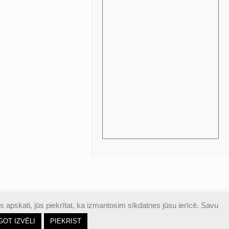
s apskati, jūs piekrītat, ka izmantosim sīkdatnes jūsu ierīcē. Savu
GOT IZVĒLI
PIEKRIST