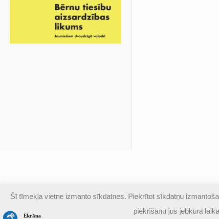
Šī tīmekļa vietne izmanto sīkdatnes. Piekrītot sīkdatņu izmantošan
© Valmieras Gaujas krasta vidusskola | Visas autortiesības a
piekrišanu jūs jebkurā lai