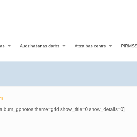
as
Audzināšanas darbs
Attīstības centrs
PIRMS
ām
lbum_gphotos theme=grid show_title=0 show_details=0]