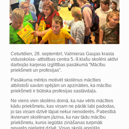
Ceturtdien, 28. septembrī, Valmieras Gaujas krasta
vidusskolas- attīstības centra 5.-9.klašu skolēni aktīvi
darbojās karjeras izglītības pasākumā “Mācību
priekšmeti un profesijas”.
Pasākuma mērķis motivēt skolēnus mācīties
atbilstoši savām spējām un apzināties, ka mācību
priekšmeti ir būtiska profesijas sastāvdaļa.
Ne viens vien skolēns domā, ka nav vērts mācīties
kādu priekšmetu, kas viņam ne pārāk labi padodas,
jo tas viņam dzīvē tāpat nekur nenoderēs. Patiesībā
ikvienam skolēnam jāzina, ka nav tādu mācību
priekšmetu, kuros iegūtās zināšanas turpmāk
nevarēs pielietot dzīvē. Visas skolā apgūtās