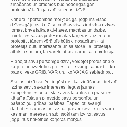
zināšanas un prasmes būs noderīgas gan
profesionālajā, gan arī ikdienas dzīvē.
Karjera ir personības mērķtiecīgs, jēgpilns visas
dzīves gājums, kurā summējas visas indivīda dzīves
lomas, brīvā laika aktivitātes, mācības un darbs.
Izvēloties savas profesionālās karjeras virzienu un
profesiju, jāņem vērā trīs būtiski nosacījumi- lai
profesija būtu interesanta un saistoša, lai profesija
atbilstu spējām, lai varētu atrast darbu šajā profesijā.
Plānojot savu personīgo dzīvi, veidojot profesionālo
karjeru un izvēloties profesiju, ir svarīgi saprast— ko
pats cilvēks GRIB, VAR un, ko VAJAG sabiedrībai.
Skolas laikā skolēni iegūst ne tikai zināšanas, bet arī
izzina sevi, savas intereses, iegūst jaunas
kompetences un attīsta savus talantus un prasmes,
kā arī attīsta un pilnveido savu personību un
pašapziņu, gribas īpašības. Tāpēc ļoti svarīgi
darboties stundās un izzināt pašam sevi- ko es varu,
kas man interesē un atbilstoši tam izvirzīt savus
jēgpilnus nākotnes karjeras mērķus.