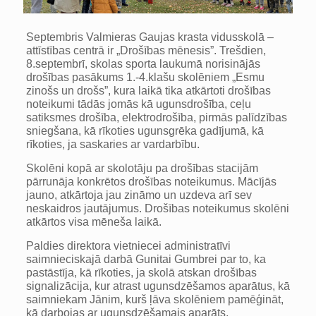
Septembris Valmieras Gaujas krasta vidusskolā –
attīstības centrā ir „Drošības mēnesis”. Trešdien,
8.septembrī, skolas sporta laukumā norisinājās
drošības pasākums 1.-4.klašu skolēniem „Esmu
zinošs un drošs”, kura laikā tika atkārtoti drošības
noteikumi tādās jomās kā ugunsdrošība, ceļu
satiksmes drošība, elektrodrošība, pirmās palīdzības
sniegšana, kā rīkoties ugunsgrēka gadījumā, kā
rīkoties, ja saskaries ar vardarbību.
Skolēni kopā ar skolotāju pa drošības stacijām
pārrunāja konkrētos drošības noteikumus. Mācījās
jauno, atkārtoja jau zināmo un uzdeva arī sev
neskaidros jautājumus. Drošības noteikumus skolēni
atkārtos visa mēneša laikā.
Paldies direktora vietniecei administratīvi
saimnieciskajā darbā Gunitai Gumbrei par to, ka
pastāstīja, kā rīkoties, ja skolā atskan drošības
signalizācija, kur atrast ugunsdzēšamos aparātus, kā
saimniekam Jānim, kurš ļāva skolēniem pamēģināt,
kā darbojas ar ugunsdzēšamais aparāts.