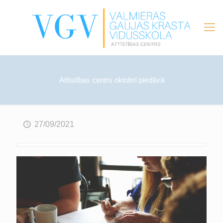
Attīstības centrs oktobrī piedāvā
27/09/2021