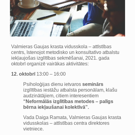
Valmieras Gaujas krasta vidusskola – attīstības
centrs, īstenojot metodisko un konsultatīvo atbalstu
iekļaujošas izglītības sekmēšanai, 2021. gada
oktobrī organizē vairākas aktivitātes:
12. oktobrī
13:00 – 16:00
Psiholoģijas dienu ietvaros
seminārs
izglītības iestāžu atbalsta personālam, klašu
audzinātājiem, citiem interesentiem
“Neformālās izglītības metodes – palīgs
bērna iekļaušanai kolektīvā”.
Vada Daiga Ramata, Valmieras Gaujas krasta
vidusskolas – attīstības centra direktores
vietniece.