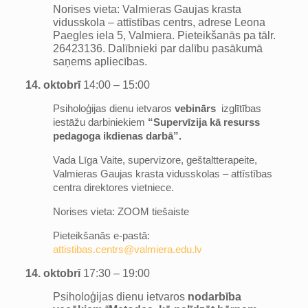
Norises vieta: Valmieras Gaujas krasta
vidusskola – attīstības centrs, adrese Leona
Paegles iela 5, Valmiera. Pieteikšanās pa tālr.
26423136. Dalībnieki par dalību pasākumā
saņems apliecības.
14. oktobrī
14:00 – 15:00
Psiholoģijas dienu ietvaros
vebinārs
izglītības
iestāžu darbiniekiem
“Supervīzija kā resurss
pedagoga ikdienas darbā”.
Vada Līga Vaite, supervizore, geštaltterapeite,
Valmieras Gaujas krasta vidusskolas – attīstības
centra direktores vietniece.
Norises vieta: ZOOM tiešaiste
Pieteikšanās e-pastā:
attistibas.centrs@valmiera.edu.lv
14. oktobrī
17:30 – 19:00
Psiholoģijas dienu ietvaros
nodarbība