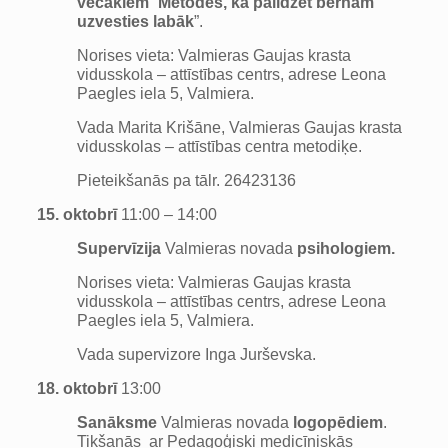
vecākiem
“
Metodes, kā palīdzēt bērnam
uzvesties labāk
”.
Norises vieta: Valmieras Gaujas krasta
vidusskola – attīstības centrs, adrese Leona
Paegles iela 5, Valmiera.
Vada Marita Krišāne, Valmieras Gaujas krasta
vidusskolas – attīstības centra metodiķe.
Pieteikšanās pa tālr. 26423136
15. oktobrī
11:00 – 14:00
Supervīzija
Valmieras novada
psihologiem.
Norises vieta: Valmieras Gaujas krasta
vidusskola – attīstības centrs, adrese Leona
Paegles iela 5, Valmiera.
Vada supervizore Inga Jurševska.
18. oktobrī
13:00
Sanāksme
Valmieras novada
logopēdiem
.
Tikšanās ar Pedagoģiski medicīniskās