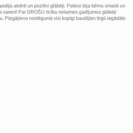
ja atvērti un pozitīvi glābēji. Patiesi bija bērnu smaidi un
ija vareni! Par DROŠU rīcību nelaimes gadījumos glābēji
u. Pārgājiena noslēgumā visi kopīgi baudījām tirgū iegādāto