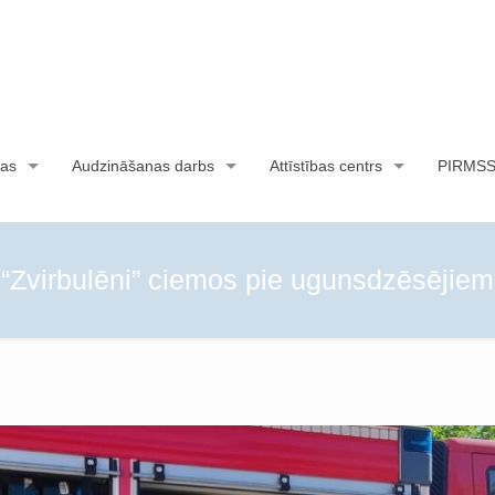
as
Audzināšanas darbs
Attīstības centrs
PIRMS
“Zvirbulēni” ciemos pie ugunsdzēsējiem