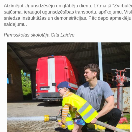
Atzīmējot Ugunsdzēsēju un glābēju dienu, 17.maijā “Zvirbulēni
sajūsma, ieraugot ugunsdzēsības transportu, aprīkojumu. Visl
sniedza instruktāžas un demonstrācijas. Pēc depo apmeklējum
saldējumu.
Pirmsskolas skolotāja Gita Laidve