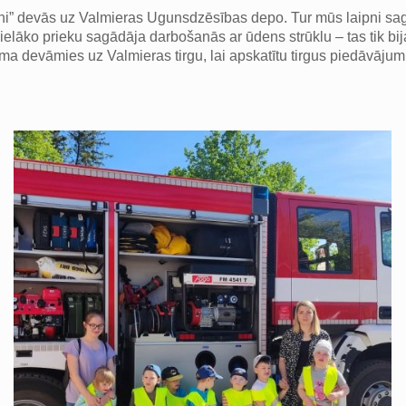
” devās uz Valmieras Ugunsdzēsības depo. Tur mūs laipni sagaidī
ielāko prieku sagādāja darbošanās ar ūdens strūklu – tas tik b
a devāmies uz Valmieras tirgu, lai apskatītu tirgus piedāvājum