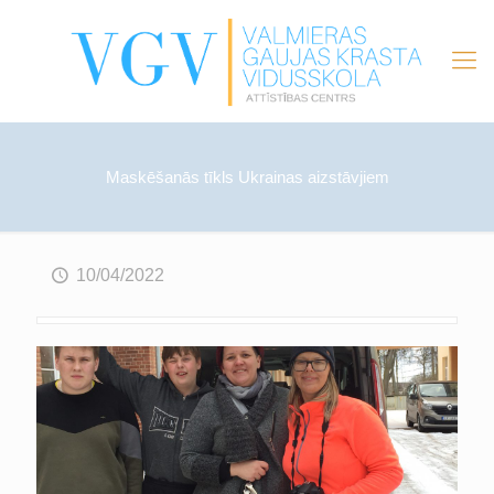
Maskēšanās tīkls Ukrainas aizstāvjiem
10/04/2022