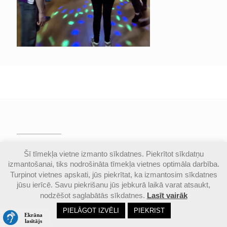
© Valmieras Gaujas krasta vidusskola | Visas
Šī tīmekļa vietne izmanto sīkdatnes. Piekrītot sīkdatņu
autortiesības aizsargātas |
Piekļūstamības
izmantošanai, tiks nodrošināta tīmekļa vietnes optimāla darbība.
paziņojums
Turpinot vietnes apskati, jūs piekrītat, ka izmantosim sīkdatnes
jūsu ierīcē. Savu piekrišanu jūs jebkurā laikā varat atsaukt,
nodzēšot saglabātās sīkdatnes.
Lasīt vairāk
Email
Google
Ph
PIELĀGOT IZVĒLI
PIEKRIST