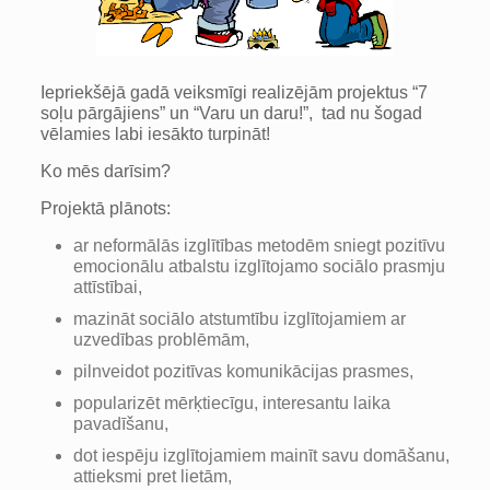
Iepriekšējā gadā veiksmīgi realizējām projektus “7
soļu pārgājiens” un “Varu un daru!”, tad nu šogad
vēlamies labi iesākto turpināt!
Ko mēs darīsim?
Projektā plānots:
ar neformālās izglītības metodēm sniegt pozitīvu
emocionālu atbalstu izglītojamo sociālo prasmju
attīstībai,
mazināt sociālo atstumtību izglītojamiem ar
uzvedības problēmām,
pilnveidot pozitīvas komunikācijas prasmes,
popularizēt mērķtiecīgu, interesantu laika
pavadīšanu,
dot iespēju izglītojamiem mainīt savu domāšanu,
attieksmi pret lietām,