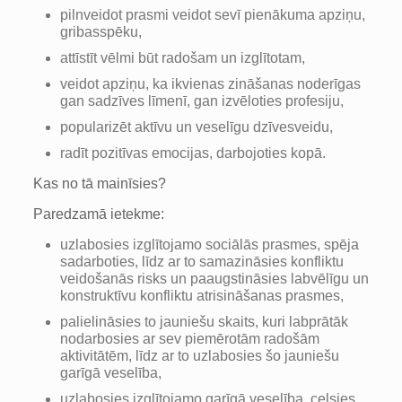
pilnveidot prasmi veidot sevī pienākuma apziņu,
gribasspēku,
attīstīt vēlmi būt radošam un izglītotam,
veidot apziņu, ka ikvienas zināšanas noderīgas
gan sadzīves līmenī, gan izvēloties profesiju,
popularizēt aktīvu un veselīgu dzīvesveidu,
radīt pozitīvas emocijas, darbojoties kopā.
Kas no tā mainīsies?
Paredzamā ietekme:
uzlabosies izglītojamo sociālās prasmes, spēja
sadarboties, līdz ar to samazināsies konfliktu
veidošanās risks un paaugstināsies labvēlīgu un
konstruktīvu konfliktu atrisināšanas prasmes,
palielināsies to jauniešu skaits, kuri labprātāk
nodarbosies ar sev piemērotām radošām
aktivitātēm, līdz ar to uzlabosies šo jauniešu
garīgā veselība,
uzlabosies izglītojamo garīgā veselība, celsies