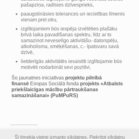
pašapziņa, radīsies dzīvesprieks,
paaugstināsies tolerances un iecietības līmenis
vienam pret otru,
izglītojamiem būs iespēja izvēlēties plašāku
brīvā laika pavadīšanas spektru, līdz ar to
samazinot neveselīgo aktivitāšu- datorspēļu,
alkoholisma, smēķēšanas, c.- īpatsvaru savā
dzīvē,
lietderīgās aktivitātēs iesaistīti izglītojamie būs
motivēti nodarbināt sevi pozitīvi.
Šo jaunatnes iniciatīvas
projektu pilnībā
finansē
Eiropas Sociālā fonda
projekts
«Atbalsts
priekšlaicīgas mācību pārtraukšanas
samazināšanai» (
PuMPuRS
)
© Valmieras Gaujas krasta vidusskola | Visas
Šī tīmekļa vietne izmanto sīkdatnes. Piekrītot sīkdatņu