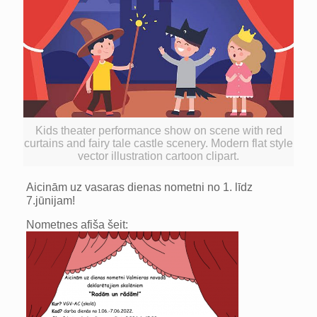
Kids theater performance show on scene with red
curtains and fairy tale castle scenery. Modern flat style
vector illustration cartoon clipart.
Aicinām uz vasaras dienas nometni no 1. līdz
7.jūnijam!
Nometnes afiša šeit: