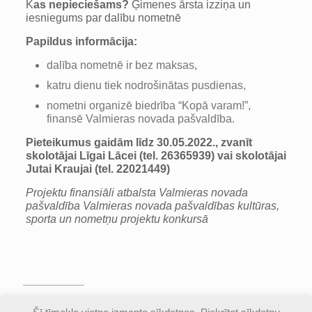
K
as nepieciešams?
Ģimenes ārsta izziņa un
iesniegums par dalību nometnē
Papildus informācija:
dalība nometnē ir bez maksas,
katru dienu tiek nodrošinātas pusdienas,
nometni organizē biedrība “Kopā varam!”,
finansē Valmieras novada pašvaldība.
Pieteikumus gaidām līdz 30.05.2022., zvanīt
skolotājai Līgai Lācei (tel. 26365939) vai skolotājai
Jutai Kraujai (tel. 22021449)
Projektu finansiāli atbalsta Valmieras novada
pašvaldība Valmieras novada pašvaldības kultūras,
sporta un nometņu projektu konkursā
© Valmieras Gaujas krasta vidusskola | Visas