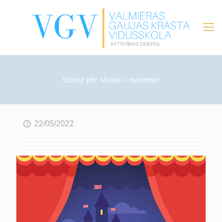
Uzreiz pēc skolas – nometne!
22/05/2022