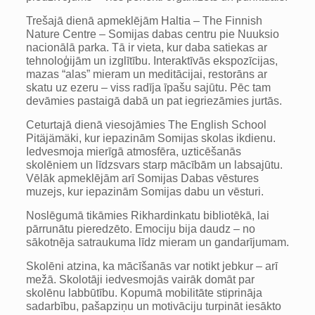
Trešajā dienā apmeklējām Haltia – The Finnish
Nature Centre – Somijas dabas centru pie Nuuksio
nacionālā parka. Tā ir vieta, kur daba satiekas ar
tehnoloģijām un izglītību. Interaktīvās ekspozīcijas,
mazas “alas” mieram un meditācijai, restorāns ar
skatu uz ezeru – viss radīja īpašu sajūtu. Pēc tam
devāmies pastaigā dabā un pat iegriezāmies jurtās.
Ceturtajā dienā viesojāmies The English School
Pitäjämäki, kur iepazinām Somijas skolas ikdienu.
Iedvesmoja mierīgā atmosfēra, uzticēšanās
skolēniem un līdzsvars starp mācībām un labsajūtu.
Vēlāk apmeklējām arī Somijas Dabas vēstures
muzejs, kur iepazinām Somijas dabu un vēsturi.
Noslēgumā tikāmies Rikhardinkatu bibliotēkā, lai
pārrunātu pieredzēto. Emociju bija daudz – no
sākotnēja satraukuma līdz mieram un gandarījumam.
Skolēni atzina, ka mācīšanās var notikt jebkur – arī
mežā. Skolotāji iedvesmojās vairāk domāt par
skolēnu labbūtību. Kopumā mobilitāte stiprināja
sadarbību, pašapziņu un motivāciju turpināt iesākto