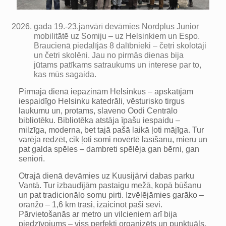
gada 19.-23.janvārī devāmies Nordplus Junior
mobilitātē uz Somiju – uz Helsinkiem un Espo.
Braucienā piedalījās 8 dalībnieki – četri skolotāji
un četri skolēni. Jau no pirmās dienas bija
jūtams patīkams satraukums un interese par to,
kas mūs sagaida.
Pirmajā dienā iepazinām Helsinkus – apskatījām
iespaidīgo Helsinku katedrāli, vēsturisko tirgus
laukumu un, protams, slaveno Oodi Centrālo
bibliotēku. Bibliotēka atstāja īpašu iespaidu –
milzīga, moderna, bet tajā pašā laikā ļoti mājīga. Tur
varēja redzēt, cik ļoti somi novērtē lasīšanu, mieru un
pat galda spēles – dambreti spēlēja gan bērni, gan
seniori.
Otrajā dienā devāmies uz Kuusijärvi dabas parku
Vantā. Tur izbaudījām pastaigu mežā, kopā būšanu
un pat tradicionālo somu pirti. Izvēlējāmies garāko –
oranžo – 1,6 km trasi, izaicinot paši sevi.
Pārvietošanās ar metro un vilcieniem arī bija
piedzīvojums – viss perfekti organizēts un punktuāls.