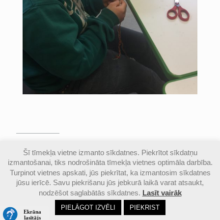
© Valmieras Gaujas krasta vidusskola | Visas
Šī tīmekļa vietne izmanto sīkdatnes. Piekrītot sīkdatņu
autortiesības aizsargātas |
Piekļūstamības
izmantošanai, tiks nodrošināta tīmekļa vietnes optimāla darbība.
paziņojums
Turpinot vietnes apskati, jūs piekrītat, ka izmantosim sīkdatnes
jūsu ierīcē. Savu piekrišanu jūs jebkurā laikā varat atsaukt,
nodzēšot saglabātās sīkdatnes.
Lasīt vairāk
Email
Google
Ph
PIELĀGOT IZVĒLI
PIEKRIST