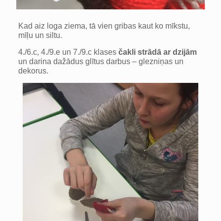
Kad aiz loga ziema, tā vien gribas kaut ko mīkstu,
mīļu un siltu.
4./6.c, 4./9.e un 7./9.c klases
čakli strādā ar dzijām
un darina dažādus glītus darbus – glezniņas un
dekorus.