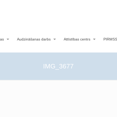
as
Audzināšanas darbs
Attīstības centrs
PIRMS
IMG_3677