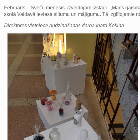
Februāris – Sveču mēnesis.
I
zveidojām izstādi ,,Mans gaismas
skolā Vaidavā ieviesa siltumu un mājīgumu. Tā izglītojamie 
Direktores vietniece audzināšanas darbā Ināra Kokina