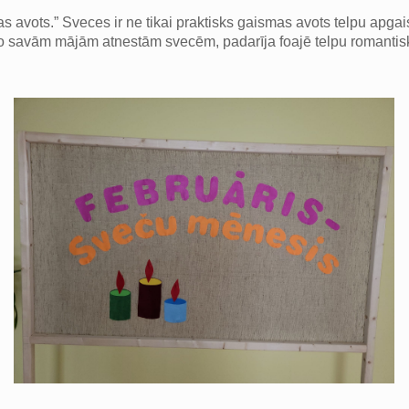
 avots.” Sveces ir ne tikai praktisks gaismas avots telpu apgai
no savām mājām atnestām svecēm, padarīja foajē telpu romantisk