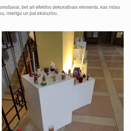
smošanai, bet arī efektīvs dekoratīvais elements, kas mūsu
u, mierīgu un pat eksluzīvu.