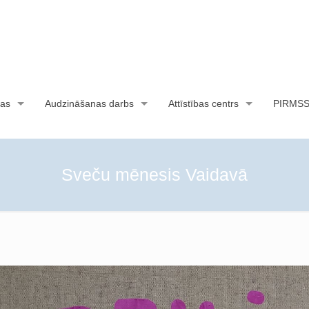
as
Audzināšanas darbs
Attīstības centrs
PIRMS
Sveču mēnesis Vaidavā