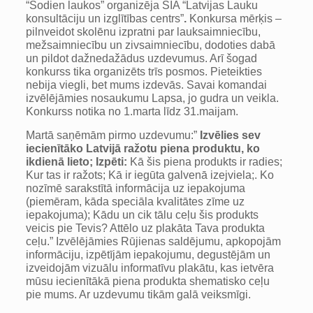
“Šodien laukos” organizēja SIA “Latvijas Lauku
konsultāciju un izglītības centrs”
.
Konkursa mērķis –
pilnveidot skolēnu izpratni par lauksaimniecību,
mežsaimniecību un zivsaimniecību, dodoties dabā
un pildot dažnedažādus uzdevumus. Arī šogad
konkurss tika organizēts trīs posmos. Pieteikties
nebija viegli, bet mums izdevās. Savai komandai
izvēlējāmies nosaukumu Lapsa, jo gudra un veikla.
Konkurss notika no 1.marta līdz 31.maijam.
Martā saņēmām pirmo uzdevumu:”
Izvēlies sev
iecienītāko Latvijā ražotu piena produktu, ko
ikdienā lieto
;
Izpēti:
Kā šis piena produkts ir radies;
Kur tas ir ražots; Kā ir iegūta galvenā izejviela;. Ko
nozīmē sarakstītā informācija uz iepakojuma
(piemēram, kāda speciāla kvalitātes zīme uz
iepakojuma); Kādu un cik tālu ceļu šis produkts
veicis pie Tevis? Attēlo uz plakāta Tava produkta
ceļu.” Izvēlējāmies Rūjienas saldējumu, apkopojām
informāciju, izpētījām iepakojumu, degustējām un
izveidojām vizuālu informatīvu plakātu, kas ietvēra
mūsu iecienītākā piena produkta shematisko ceļu
pie mums. Ar uzdevumu tikām galā veiksmīgi.