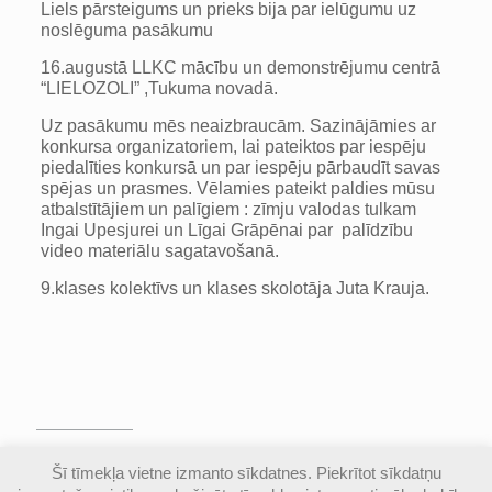
Liels pārsteigums un prieks bija par ielūgumu uz
noslēguma pasākumu
16.augustā LLKC mācību un demonstrējumu centrā
“LIELOZOLI” ,Tukuma novadā.
Uz pasākumu mēs neaizbraucām. Sazinājāmies ar
konkursa organizatoriem, lai pateiktos par iespēju
piedalīties konkursā un par iespēju pārbaudīt savas
spējas un prasmes. Vēlamies pateikt paldies mūsu
atbalstītājiem un palīgiem : zīmju valodas tulkam
Ingai Upesjurei un Līgai Grāpēnai par palīdzību
video materiālu sagatavošanā.
9.klases kolektīvs un klases skolotāja Juta Krauja.
© Valmieras Gaujas krasta vidusskola | Visas
Šī tīmekļa vietne izmanto sīkdatnes. Piekrītot sīkdatņu
autortiesības aizsargātas |
Piekļūstamības