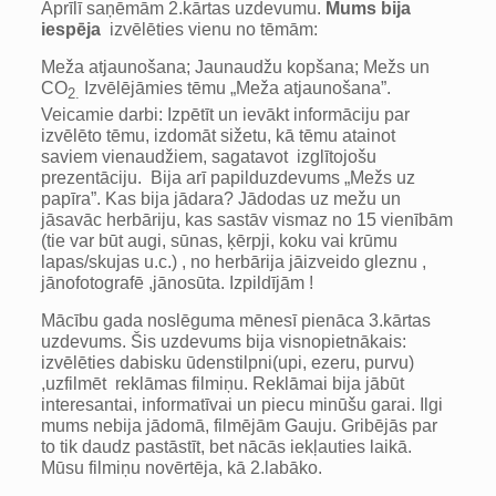
Aprīlī saņēmām 2.kārtas uzdevumu.
Mums bija
iespēja
izvēlēties vienu no tēmām:
Meža atjaunošana; Jaunaudžu kopšana; Mežs un
CO
Izvēlējāmies tēmu „Meža atjaunošana”.
2.
Veicamie darbi: Izpētīt un ievākt informāciju par
izvēlēto tēmu, izdomāt sižetu, kā tēmu atainot
saviem vienaudžiem, sagatavot izglītojošu
prezentāciju. Bija arī papilduzdevums „Mežs uz
papīra”. Kas bija jādara? Jādodas uz mežu un
jāsavāc herbāriju, kas sastāv vismaz no 15 vienībām
(tie var būt augi, sūnas, ķērpji, koku vai krūmu
lapas/skujas u.c.) , no herbārija jāizveido gleznu ,
jānofotografē ,jānosūta. Izpildījām !
Mācību gada noslēguma mēnesī pienāca 3.kārtas
uzdevums. Šis uzdevums bija visnopietnākais:
izvēlēties dabisku ūdenstilpni(upi, ezeru, purvu)
,uzfilmēt reklāmas filmiņu. Reklāmai bija jābūt
interesantai, informatīvai un piecu minūšu garai. Ilgi
mums nebija jādomā, filmējām Gauju. Gribējās par
to tik daudz pastāstīt, bet nācās iekļauties laikā.
Mūsu filmiņu novērtēja, kā 2.labāko.