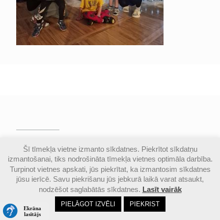
© Valmieras Gaujas krasta vidusskola | Visas
Šī tīmekļa vietne izmanto sīkdatnes. Piekrītot sīkdatņu
autortiesības aizsargātas |
Piekļūstamības
izmantošanai, tiks nodrošināta tīmekļa vietnes optimāla darbība.
paziņojums
Turpinot vietnes apskati, jūs piekrītat, ka izmantosim sīkdatnes
jūsu ierīcē. Savu piekrišanu jūs jebkurā laikā varat atsaukt,
nodzēšot saglabātās sīkdatnes.
Lasīt vairāk
Email
Google
Ph
PIELĀGOT IZVĒLI
PIEKRIST