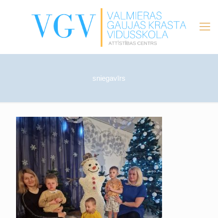
sniegavīrs