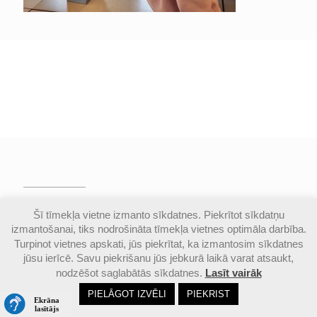
© Valmieras Gaujas krasta vidusskola | Visas
Šī tīmekļa vietne izmanto sīkdatnes. Piekrītot sīkdatņu
autortiesības aizsargātas |
Piekļūstamības
izmantošanai, tiks nodrošināta tīmekļa vietnes optimāla darbība.
paziņojums
Turpinot vietnes apskati, jūs piekrītat, ka izmantosim sīkdatnes
jūsu ierīcē. Savu piekrišanu jūs jebkurā laikā varat atsaukt,
nodzēšot saglabātās sīkdatnes.
Lasīt vairāk
Email
Google
Ph
PIELĀGOT IZVĒLI
PIEKRIST