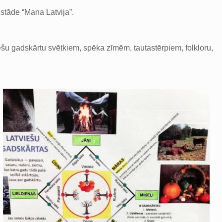
zstāde “Mana Latvija”.
iešu gadskārtu svētkiem, spēka zīmēm, tautastērpiem, folkloru,