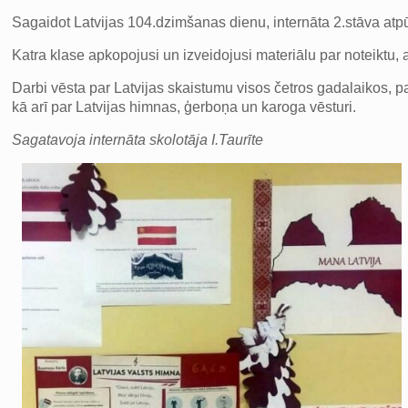
Sagaidot Latvijas 104.dzimšanas dienu, internāta 2.stāva atpū
Katra klase apkopojusi un izveidojusi materiālu par noteiktu, ar
Darbi vēsta par Latvijas skaistumu visos četros gadalaikos, p
kā arī par Latvijas himnas, ģerboņa un karoga vēsturi.
Sagatavoja internāta skolotāja I.Taurīte