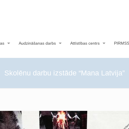
as
Audzināšanas darbs
Attīstības centrs
PIRMS
Skolēnu darbu izstāde “Mana Latvija”