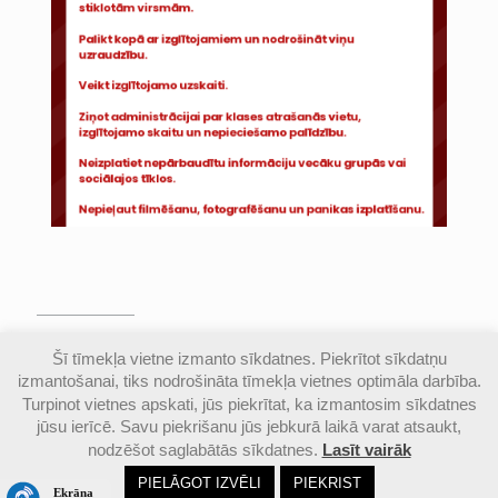
© Valmieras Gaujas krasta vidusskola | Visas
Šī tīmekļa vietne izmanto sīkdatnes. Piekrītot sīkdatņu
autortiesības aizsargātas |
Piekļūstamības
izmantošanai, tiks nodrošināta tīmekļa vietnes optimāla darbība.
paziņojums
Turpinot vietnes apskati, jūs piekrītat, ka izmantosim sīkdatnes
jūsu ierīcē. Savu piekrišanu jūs jebkurā laikā varat atsaukt,
nodzēšot saglabātās sīkdatnes.
Lasīt vairāk
Email
Google
Ph
PIELĀGOT IZVĒLI
PIEKRIST